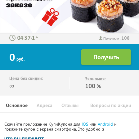
108
:
:
Получили:
0
руб.
Цена без скидки:
Экономия:
∞
100
%
Основное
Адреса
Отзывы
Вопросы по акции
Скачайте приложение КупиКупона для
IOS
или
Android
и
покажите купон с экрана смартфона. Это удобно :)