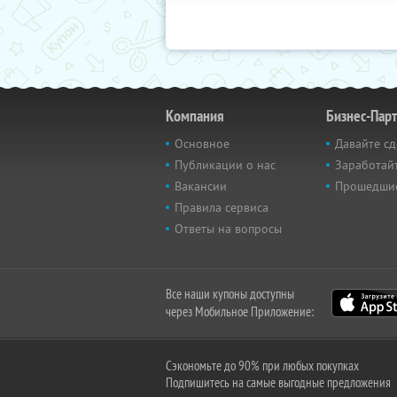
Компания
Бизнес-Пар
Основное
Давайте сд
Публикации о нас
Заработайт
Вакансии
Прошедши
Правила сервиса
Ответы на вопросы
Все наши купоны доступны
через Мобильное Приложение:
Сэкономьте до 90% при любых покупках
Подпишитесь на самые выгодные предложения