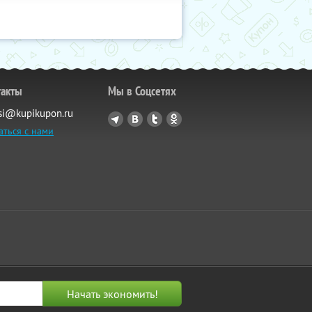
такты
Мы в Соцсетях
si@kupikupon.ru
аться с нами