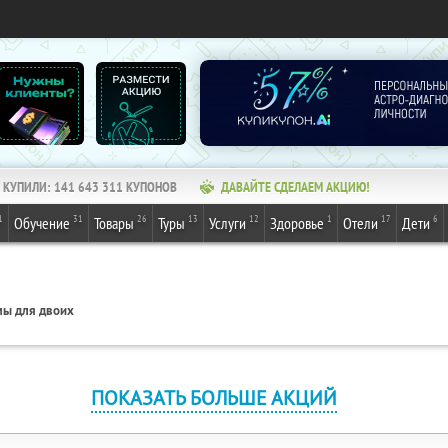
КУПИЛИ:
141 643 311
КУПОНОВ
ДАВАЙТЕ СДЕЛАЕМ АКЦИЮ!
1
31
26
13
12
1
17
6
Обучение
Товары
Туры
Услуги
Здоровье
Отели
Дети
ы для двоих
ПОКАЗАТЬ БОЛЬШЕ АКЦИЙ