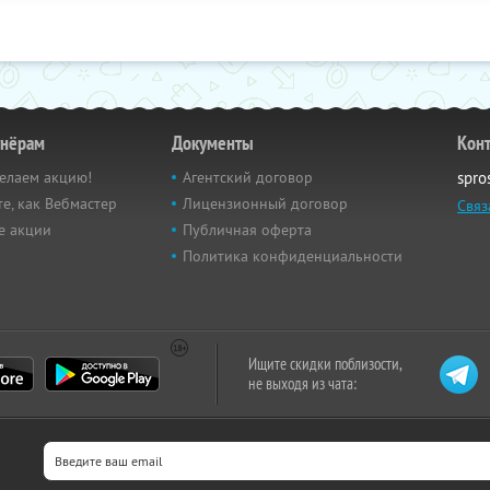
тнёрам
Документы
Кон
елаем акцию!
Агентский договор
spro
е, как Вебмастер
Лицензионный договор
Связ
е акции
Публичная оферта
Политика конфиденциальности
Ищите скидки поблизости,
не выходя из чата: