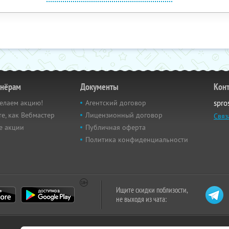
тнёрам
Документы
Кон
елаем акцию!
Агентский договор
spro
е, как Вебмастер
Лицензионный договор
Связ
е акции
Публичная оферта
Политика конфиденциальности
Ищите скидки поблизости,
не выходя из чата: