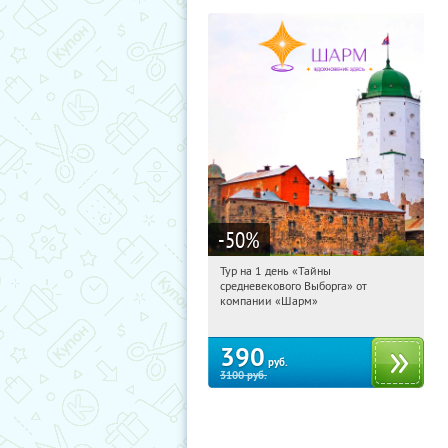
-50
%
Тур на 1 день «Тайны
07:31:19
Купили:
58
средневекового Выборга» от
Достоевская
компании «Шарм»
390
руб.
3100
руб.