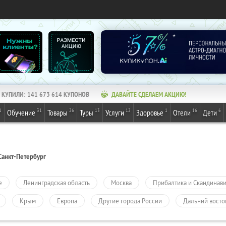
КУПИЛИ:
141 673 614
КУПОНОВ
ДАВАЙТЕ СДЕЛАЕМ АКЦИЮ!
1
31
26
13
12
1
16
6
Обучение
Товары
Туры
Услуги
Здоровье
Отели
Дети
Санкт-Петербург
е
Ленинградская область
Москва
Прибалтика и Скандинав
Крым
Европа
Другие города России
Дальний восто