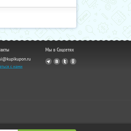
такты
Мы в Соцсетях
si@kupikupon.ru
аться с нами