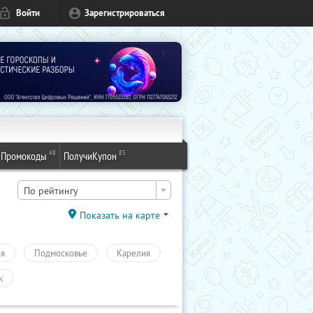
Войти
Зарегистрироваться
48
83
Промокоды
ПолучиКупон
По рейтингу
Показать на карте
ия
Подмосковье
Карелия
к