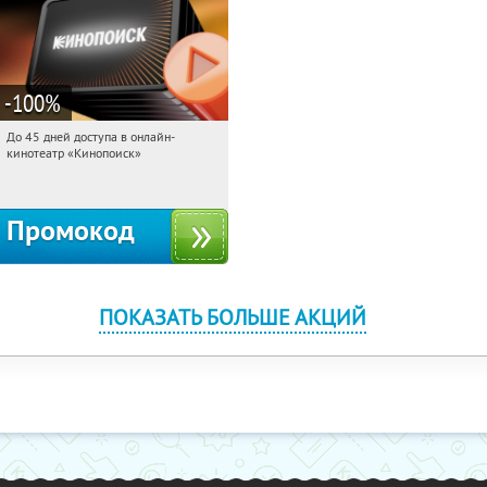
-100
%
До 45 дней доступа в онлайн-
00:58:27
Получили:
113
кинотеатр «Кинопоиск»
Россия
Промокод
ПОКАЗАТЬ БОЛЬШЕ АКЦИЙ