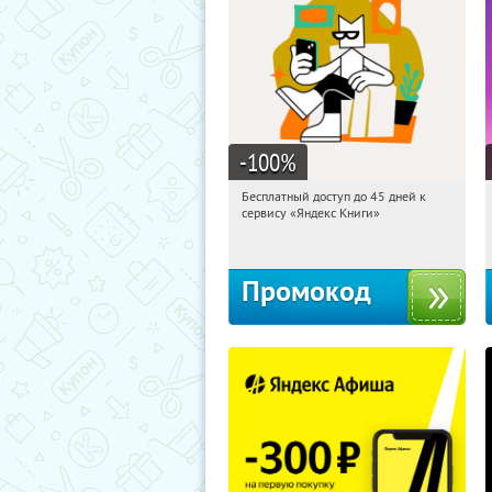
-100
%
Бесплатный доступ до 45 дней к
00:58:27
Получи первым!
сервису «Яндекс Книги»
Россия
Промокод