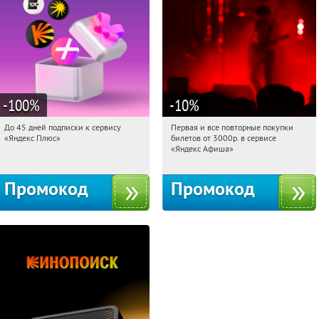
-100
%
-10
%
До 45 дней подписки к сервису
Первая и все повторные покупки
00:58:27
Получили:
19
00:58:27
Получили:
155
«Яндекс Плюс»
билетов от 3000р. в сервисе
Россия
Россия
«Яндекс Афиша»
Промокод
Промокод