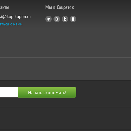
такты
Мы в Соцсетях
si@kupikupon.ru
аться с нами