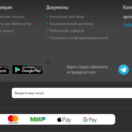
тнёрам
Документы
Кон
елаем акцию!
Агентский договор
spro
е, как Вебмастер
Лицензионный договор
Связ
е акции
Публичная оферта
Политика конфиденциальности
Ищите скидки поблизости,
не выходя из чата: