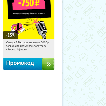
-15
%
Скидка 750р. при заказе от 5000р.
00:58:27
Получили:
114
только для новых пользователей
Россия
«Яндекс Афиши»
Промокод