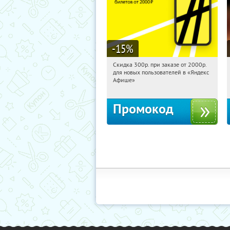
-15
%
Скидка 300р. при заказе от 2000р.
00:58:27
Получили:
65
для новых пользователей в «Яндекс
Россия
Афише»
Промокод