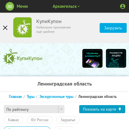
Меню
Архангельск
КупиКупон
Мобильное приложение
Загрузить
ещё удобнее
Ленинградская область
Главная
Туры
Экскурсионные туры
Ленинградская область
Показать на карте
По рейтингу
Кавказ
Юг России
Зауралье