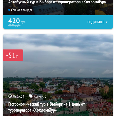
Автобусный тур в Выборг от туроператора «ХохломаТур»
Сенная площадь
420
ПОДРОБНЕЕ
руб.
4230
руб.
-51
%
09:17:54
Купили:
5
Гастрономический тур в Выборг на 1 день от
туроператора «ХохломаТур»