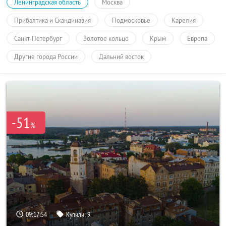
Ленинградская область
Москва
Прибалтика и Скандинавия
Подмосковье
Карелия
Санкт-Петербург
Золотое кольцо
Крым
Европа
Другие города России
Дальний восток
-51
%
09:17:54
Купили:
9