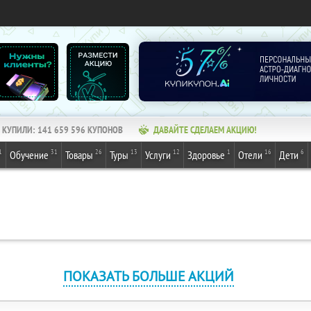
КУПИЛИ:
141 659 596
КУПОНОВ
ДАВАЙТЕ СДЕЛАЕМ АКЦИЮ!
1
31
26
13
12
1
16
6
Обучение
Товары
Туры
Услуги
Здоровье
Отели
Дети
ПОКАЗАТЬ БОЛЬШЕ АКЦИЙ