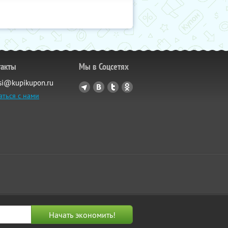
такты
Мы в Соцсетях
si@kupikupon.ru
аться с нами