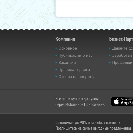
Компания
Бизнес-Пар
Основное
Давайте сд
Публикации о нас
Заработайт
Вакансии
Прошедши
Правила сервиса
Ответы на вопросы
Все наши купоны доступны
через Мобильное Приложение:
Сэкономьте до 90% при любых покупках
Подпишитесь на самые выгодные предложения