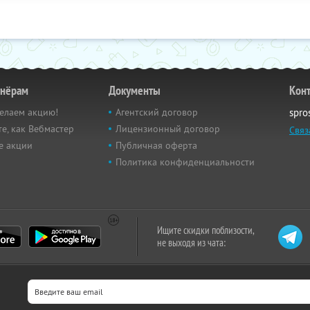
тнёрам
Документы
Кон
елаем акцию!
Агентский договор
spro
е, как Вебмастер
Лицензионный договор
Связ
е акции
Публичная оферта
Политика конфиденциальности
Ищите скидки поблизости,
не выходя из чата: