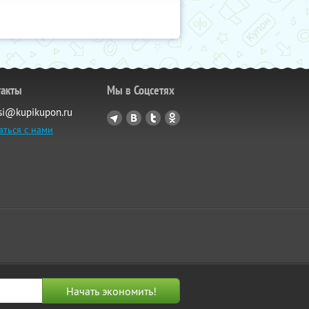
такты
Мы в Соцсетях
si@kupikupon.ru
аться с нами