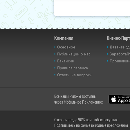
Компания
Бизнес-Пар
Основное
Давайте сд
Публикации о нас
Заработайт
Вакансии
Прошедши
Правила сервиса
Ответы на вопросы
Все наши купоны доступны
через Мобильное Приложение:
Сэкономьте до 90% при любых покупках
Подпишитесь на самые выгодные предложения