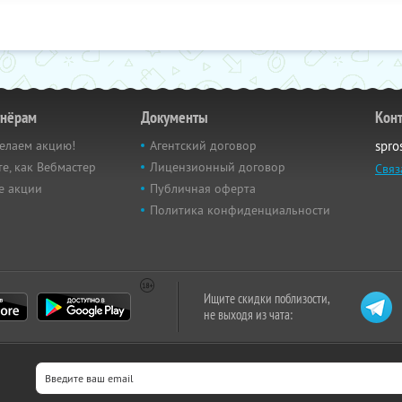
тнёрам
Документы
Кон
елаем акцию!
Агентский договор
spro
е, как Вебмастер
Лицензионный договор
Связ
е акции
Публичная оферта
Политика конфиденциальности
Ищите скидки поблизости,
не выходя из чата: