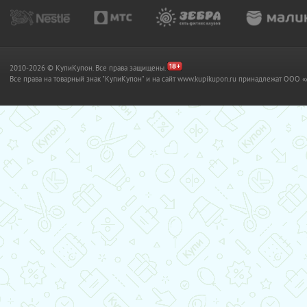
2010-2026 © КупиКупон. Все права защищены.
Все права на товарный знак "КупиКупон" и на сайт www.kupikupon.ru принадлежат OO