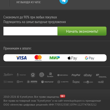
не выходя из чата:
Сэкономьте до 90% при любых покупках
Подпишитесь на самые выгодные предложения
Принимаем к оплате:
2010-2026 © КупиКупон. Все права защищены.
Все права на товарный знак "КупиКупон" и на сайт www.kupikupon.ru принадлежат
OOO «Агентство цифровых решений» ИНН 7705523387, ОГРН 1127747063212