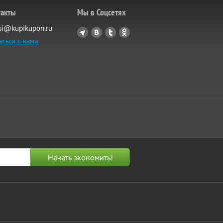
такты
Мы в Соцсетях
si@kupikupon.ru
аться с нами