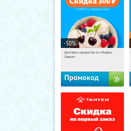
-50
%
Доставка продуктов из «Яндекс
08:30:04
Получили:
6
Лавки»
Россия
Промокод