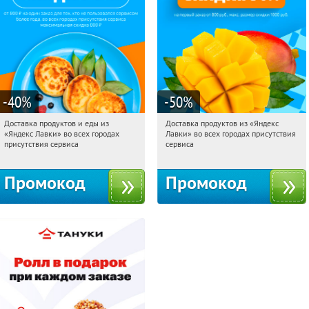
-40
%
-50
%
Доставка продуктов и еды из
Доставка продуктов из «Яндекс
08:30:04
Получили:
38
08:30:04
Получили:
165
«Яндекс Лавки» во всех городах
Лавки» во всех городах присутствия
Россия
Россия
присутствия сервиса
сервиса
Промокод
Промокод