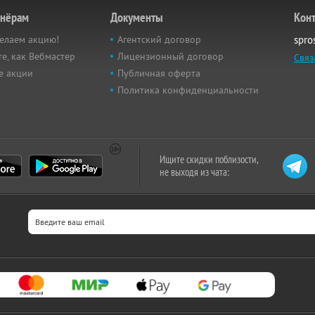
тнёрам
Документы
Кон
елаем акцию!
Агентский договор
spro
е, как Вебмастер
Лицензионный договор
Связ
е акции
Публичная оферта
Политика конфиденциальности
Ищите скидки поблизости,
не выходя из чата: