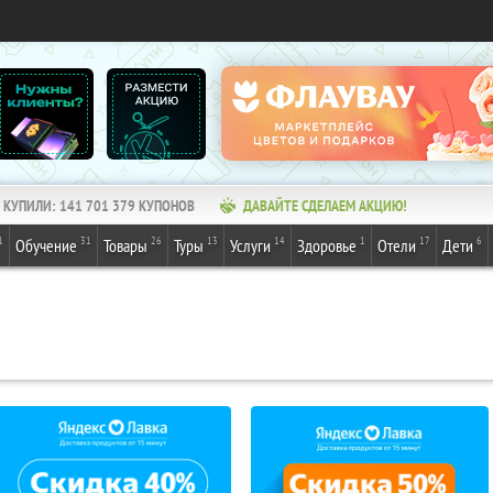
КУПИЛИ:
141 701 379
КУПОНОВ
ДАВАЙТЕ СДЕЛАЕМ АКЦИЮ!
1
31
26
13
14
1
17
6
Обучение
Товары
Туры
Услуги
Здоровье
Отели
Дети