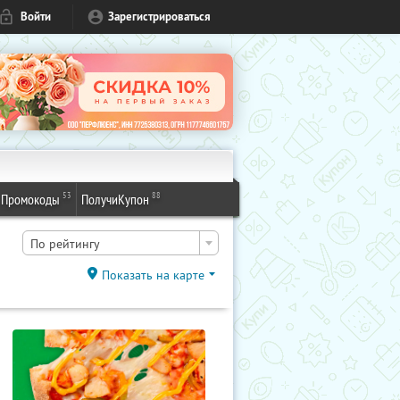
Войти
Зарегистрироваться
53
88
Промокоды
ПолучиКупон
По рейтингу
Показать на карте