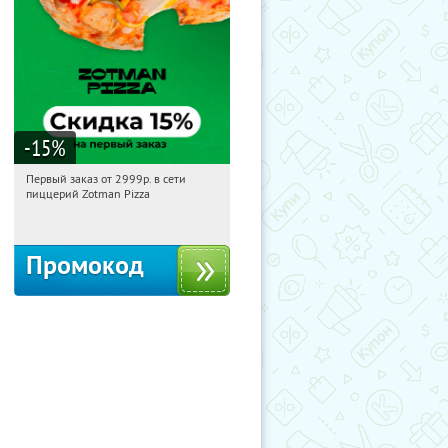
-15
%
Первый заказ от 2999р. в сети
08:30:04
Получили:
43
пиццерий Zotman Pizza
Россия
Промокод