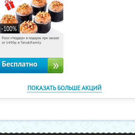
-100
%
Ролл «Чеддер» в подарок при заказе
08:30:04
Получили:
108
от 1490р. в TanukiFamily
Россия
Бесплатно
ПОКАЗАТЬ БОЛЬШЕ АКЦИЙ