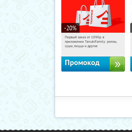
-20
%
Первый заказ от 1090р. в
08:30:04
Получили:
256
приложении TanukiFamily: роллы,
Россия
суши, пицца и другое
Промокод