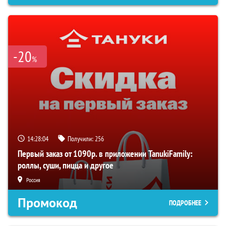
-20
%
14:28:04
Получили:
256
Первый заказ от 1090р. в приложении TanukiFamily:
роллы, суши, пицца и другое
Россия
Промокод
ПОДРОБНЕЕ