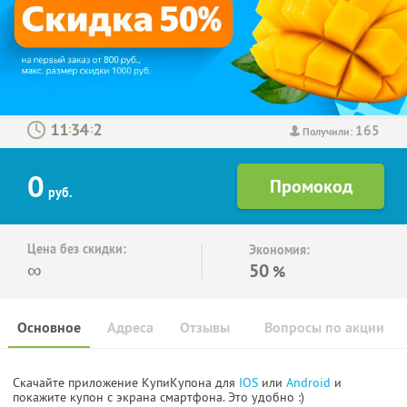
165
:
:
Получили:
0
руб.
Цена без скидки:
Экономия:
∞
50
%
Основное
Адреса
Отзывы
Вопросы по акции
Скачайте приложение КупиКупона для
IOS
или
Android
и
покажите купон с экрана смартфона. Это удобно :)