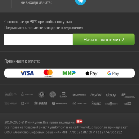
не выходя из чата:
Сэкономьте до 90% при любых покупках
Подпишитесь на самые выгодные предложения
Принимаем к оплате:
2010-2026 © КупиКупон. Все права защищены.
Все права на товарный знак "КупиКупон" и на сайт www.kupikupon.ru принадлежат
OOO «Агентство цифровых решений» ИНН 7705523387, ОГРН 1127747063212