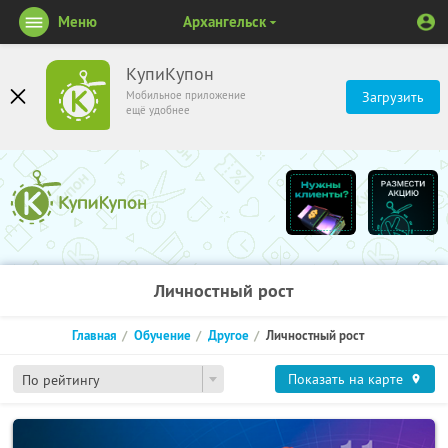
Меню
Архангельск
КупиКупон
Мобильное приложение
Загрузить
ещё удобнее
Личностный рост
Главная
Обучение
Другое
Личностный рост
Показать на карте
По рейтингу