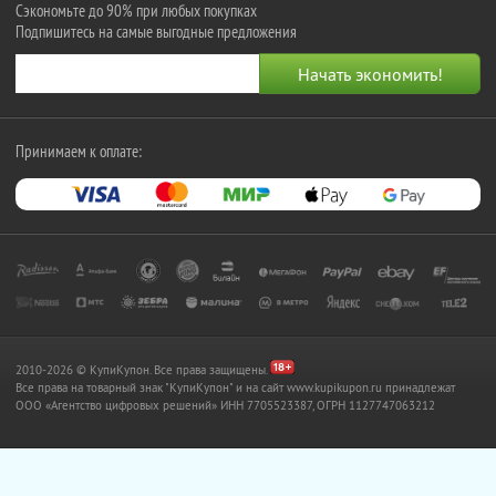
Сэкономьте до 90% при любых покупках
Подпишитесь на самые выгодные предложения
Принимаем к оплате:
2010-2026 © КупиКупон. Все права защищены.
Все права на товарный знак "КупиКупон" и на сайт www.kupikupon.ru принадлежат
OOO «Агентство цифровых решений» ИНН 7705523387, ОГРН 1127747063212