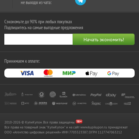
не выходя из чата:
Сэкономьте до 90% при любых покупках
Подпишитесь на самые выгодные предложения
Принимаем к оплате:
2010-2026 © КупиКупон. Все права защищены.
Все права на товарный знак "КупиКупон" и на сайт www.kupikupon.ru принадлежат
OOO «Агентство цифровых решений» ИНН 7705523387, ОГРН 1127747063212