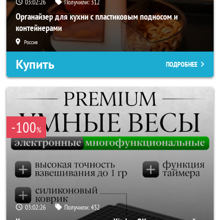
03:02:24
Получили:
312
Органайзер для кухни с пластиковым подносом и
контейнерами
Россия
Купить
ПОДРОБНЕЕ
-100
%
03:02:24
Получили:
432