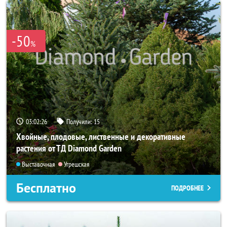
-50
%
03:02:24
Получили:
15
Хвойные, плодовые, лиственные и декоративные
растения от ТД Diamond Garden
Выставочная
Угрешская
Бесплатно
ПОДРОБНЕЕ