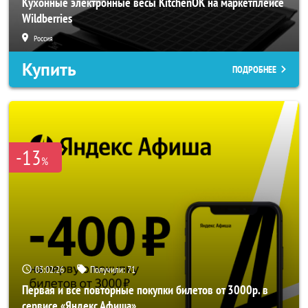
Кухонные электронные весы KitchenOK на маркетплейсе
Wildberries
Россия
Купить
ПОДРОБНЕЕ
-13
%
03:02:24
Получили:
71
Первая и все повторные покупки билетов от 3000р. в
сервисе «Яндекс Афиша»