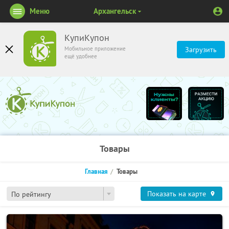
Меню
Архангельск
КупиКупон
Мобильное приложение
Загрузить
ещё удобнее
Товары
Главная
Товары
Показать на карте
По рейтингу