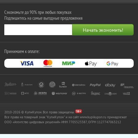
Сэкономьте до 90% при любых покупках
Подпишитесь на самые выгодные предложения
Принимаем к оплате:
2010-2026 © КупиКупон. Все права защищены.
Все права на товарный знак "КупиКупон" и на сайт www.kupikupon.ru принадлежат
OOO «Агентство цифровых решений» ИНН 7705523387, ОГРН 1127747063212