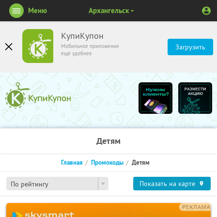
Меню
Архангельск
КупиКупон
Мобильное приложение
Загрузить
ещё удобнее
Детям
Главная
Промокоды
Детям
Показать на карте
По рейтингу