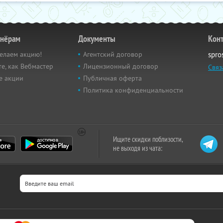
тнёрам
Документы
Кон
елаем акцию!
Агентский договор
spro
е, как Вебмастер
Лицензионный договор
Связ
е акции
Публичная оферта
Политика конфиденциальности
Ищите скидки поблизости,
не выходя из чата: