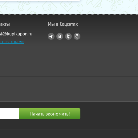
такты
Мы в Соцсетях
si@kupikupon.ru
аться с нами