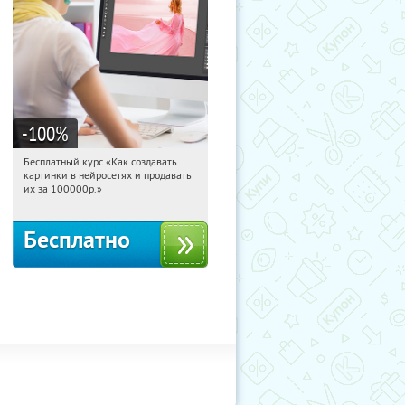
-100
%
Бесплатный курс «Как создавать
22:30:15
Получили:
524
картинки в нейросетях и продавать
Россия
их за 100000р.»
Бесплатно