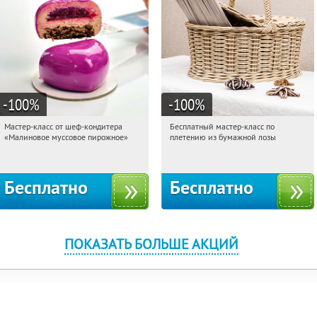
-100
%
-100
%
Мастер-класс от шеф-кондитера
Бесплатный мастер-класс по
22:30:15
Получили:
57
22:30:15
Получили:
33
«Малиновое муссовое пирожное»
плетению из бумажной лозы
Россия
Москва, Россия
Бесплатно
Бесплатно
ПОКАЗАТЬ БОЛЬШЕ АКЦИЙ