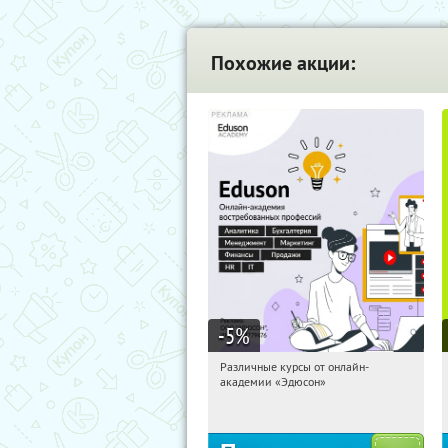
Похожие акции:
-5
%
Различные курсы от онлайн-
18:19:00
Получили:
2
академии «Эдюсон»
Россия