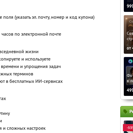
99
поля (указать эл. почту, номер и код купона)
»
Соз
8 часов по электронной почте
стр
от
овседневной жизни
опируете и используете
, времени и упрощения задач
ожных терминов
Фо
в л
ют в бесплатных ИИ-сервисах
49
гах
Р
утину
и
я и сложных настроек
-53