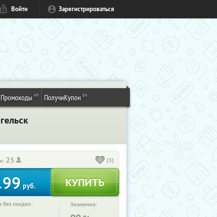
Войти
Зарегистрироваться
49
84
Промокоды
ПолучиКупон
гельск
25
(3)
и:
199
руб.
 без скидки:
Экономия: