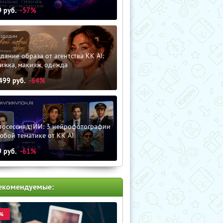
9
руб.
-57%
дание образа от агентства KK AI:
ижка, макияж, одежда
499
руб.
-64%
тосессия с ИИ: 3 нейрофотографии
юбой тематике от KK AI
9
руб.
-61%
екомендуемые:
%