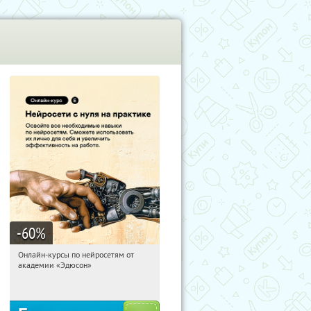
-60
%
Онлайн-курсы по нейросетям от
18:19:00
Получили:
6
академии «Эдюсон»
Москва