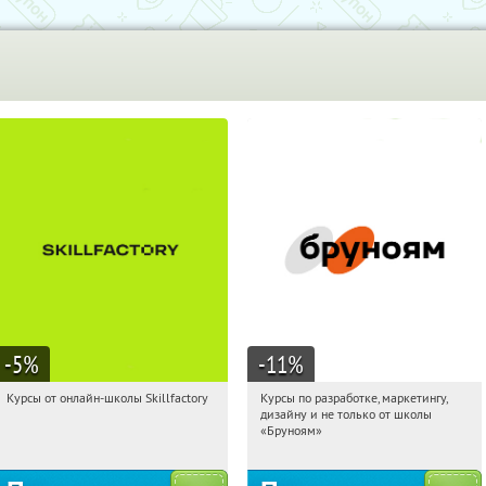
-5
%
-11
%
Курсы от онлайн-школы Skillfactory
Курсы по разработке, маркетингу,
18:19:00
Получи первым!
18:19:00
Получи первым!
дизайну и не только от школы
Россия
Россия
«Бруноям»