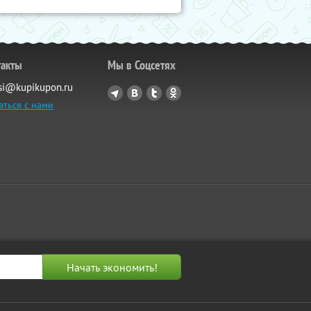
такты
Мы в Соцсетях
si@kupikupon.ru
аться с нами