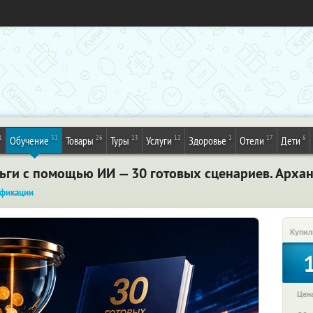
1
31
26
13
12
1
17
6
Обучение
Товары
Туры
Услуги
Здоровье
Отели
Дети
ньги с помощью ИИ — 30 готовых сценариев. Архан
фикации
Купил
Цена