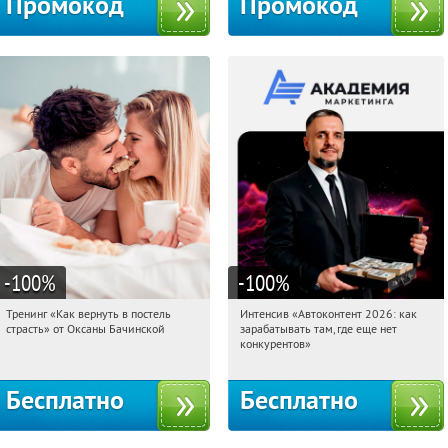
Промокод
Промокод
-100
%
-100
%
Тренинг «Как вернуть в постель
Интенсив «Автоконтент 2026: как
18:19:00
Получили:
16
18:19:00
Получили:
4
страсть» от Оксаны Бачинской
зарабатывать там, где еще нет
Россия
Россия
конкурентов»
Бесплатно
Бесплатно