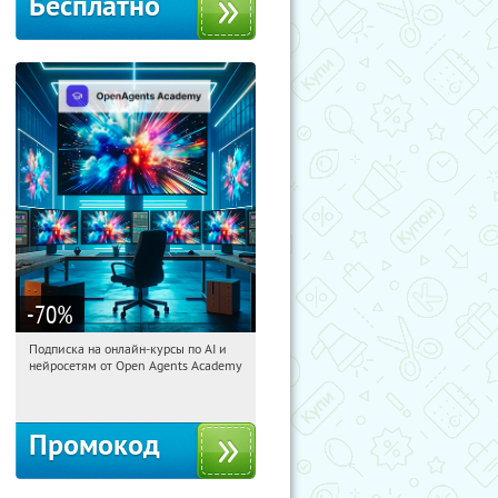
Бесплатно
-70
%
Подписка на онлайн-курсы по AI и
18:19:00
Получили:
18
нейросетям от Open Agents Academy
Россия
Промокод