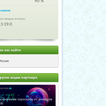
90
%
нца продаж осталось:
:
:
ак нас найти
Россия
ругие акции партнера
сональные гороскопы от агентства
AI