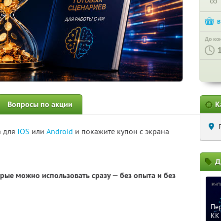
∞
До ко
Вопросы по акции
К
а для
IOS
или
Android
и покажите купон с экрана
Д
орые можно использовать сразу — без опыта и без
Пер
KK 