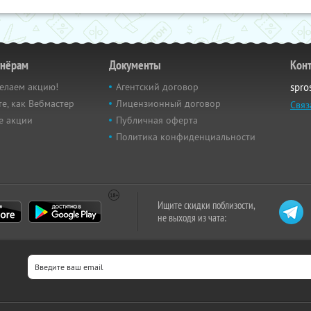
тнёрам
Документы
Кон
елаем акцию!
Агентский договор
spro
е, как Вебмастер
Лицензионный договор
Связ
е акции
Публичная оферта
Политика конфиденциальности
Ищите скидки поблизости,
не выходя из чата: