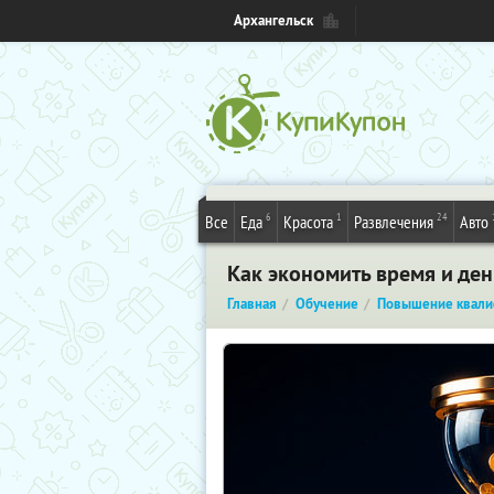
Архангельск
6
1
24
Все
Еда
Красота
Развлечения
Авто
Как экономить время и де
Главная
Обучение
Повышение квали