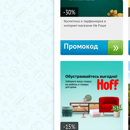
-30
%
Косметика и парфюмерия в
12:49:47
Получили:
2
интернет-магазине Ив Роше
Россия
Промокод
-15
%