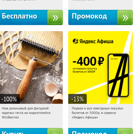
Бесплатно
Промокод
-100
%
-13
%
Нож роликовый для фигурной
Первая и все повторные покупки
12:49:47
Получили:
266
12:49:47
Получили:
71
нарезки теста на маркетплейсе
билетов от 3000р. в сервисе
Россия
Россия
Wildberries
«Яндекс Афиша»