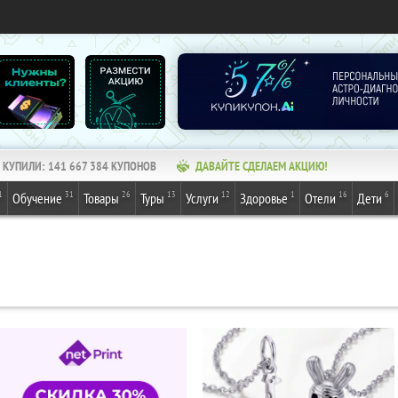
КУПИЛИ:
141 667 384
КУПОНОВ
ДАВАЙТЕ СДЕЛАЕМ АКЦИЮ!
1
31
26
13
12
1
16
6
Обучение
Товары
Туры
Услуги
Здоровье
Отели
Дети