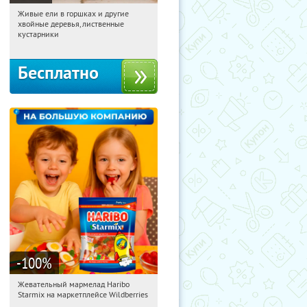
Живые ели в горшках и другие
12:49:47
Получили:
53
хвойные деревья, лиственные
Московская обл., г. Химки,
кустарники
территориальное управление
Кутузовское
Бесплатно
-100
%
Жевательный мармелад Haribo
12:49:47
Получили:
613
Starmix на маркетплейсе Wildberries
Россия