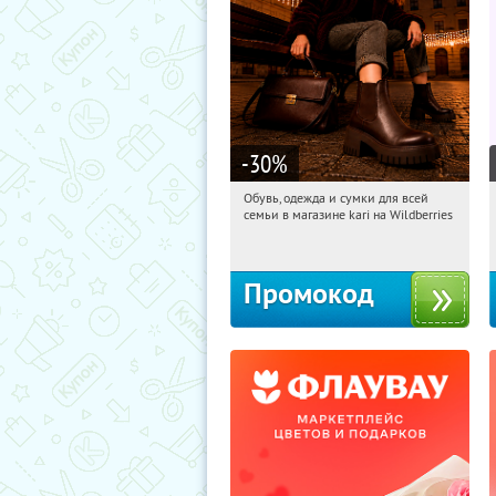
-30
%
Обувь, одежда и сумки для всей
12:49:47
Получили:
31
семьи в магазине kari на Wildberries
Россия
Промокод