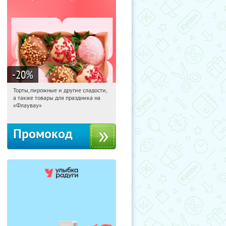
-20
%
Торты, пирожные и другие сладости,
12:49:47
Получили:
6
а также товары для праздника на
Россия
«Флаувау»
Промокод