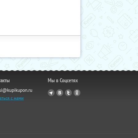
такты
Мы в Соцсетях
si@kupikupon.ru
аться с нами