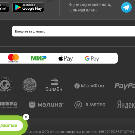
Ищите скидки поблизости,
не выходя из чата:
писаться
 www.kupikupon.ru принадлежат OOO «Агентство цифровых решений» ИНН 7705523387, ОГРН