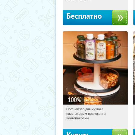
Бесплатно
-100
%
Органайзер для кухни с
12:49:47
Получили:
312
пластиковым подносом и
Россия
контейнерами