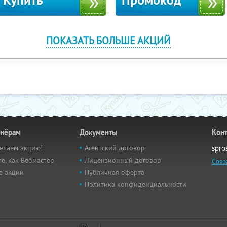
Купить
Промокод
ПОКАЗАТЬ БОЛЬШЕ АКЦИЙ
тнёрам
Документы
Кон
елаем акцию!
Агентский договор
spro
е, как Вебмастер
Лицензионный договор
Связ
е акции
Публичная оферта
Политика конфиденциальности