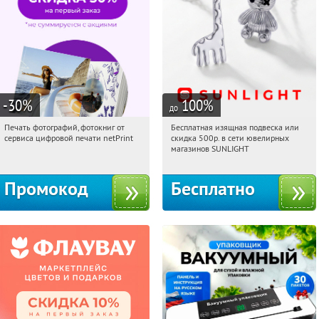
-30
%
100
%
до
Печать фотографий, фотокниг от
Бесплатная изящная подвеска или
12:49:47
Получили:
4
12:49:47
Получили:
73
сервиса цифровой печати netPrint
скидка 500р. в сети ювелирных
Россия
Россия
магазинов SUNLIGHT
Промокод
Бесплатно