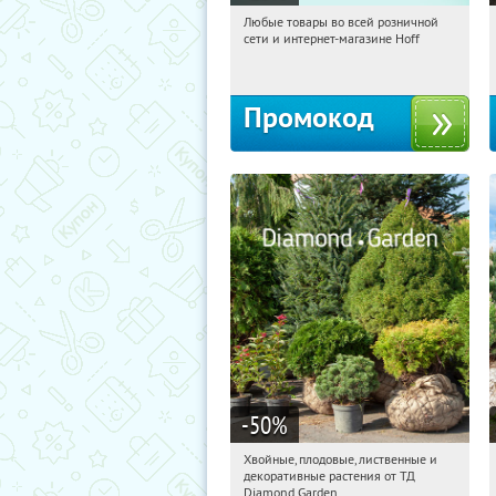
Любые товары во всей розничной
12:49:47
Получили:
83
сети и интернет-магазине Hoff
Москва, 1-й Волоколамский проезд,
10с1
Промокод
-50
%
Хвойные, плодовые, лиственные и
12:49:47
Получили:
15
декоративные растения от ТД
Выставочная
Угрешская
Diamond Garden