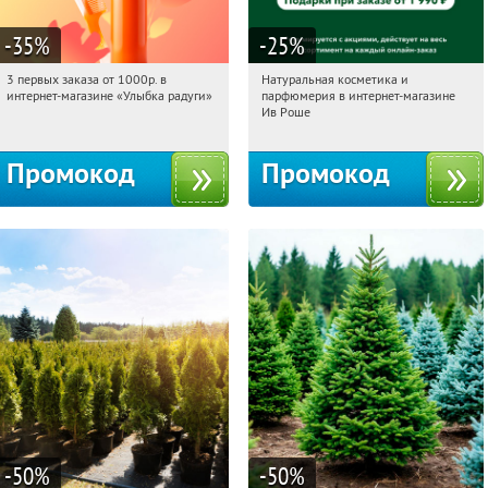
-35
%
-25
%
3 первых заказа от 1000р. в
Натуральная косметика и
12:49:47
Получили:
12
12:49:47
Получили:
1
интернет-магазине «Улыбка радуги»
парфюмерия в интернет-магазине
Россия
Россия
Ив Роше
Промокод
Промокод
-50
%
-50
%