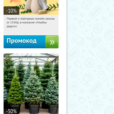
-10
%
Первый и повторные онлайн-заказы
12:49:47
Получили:
1
от 1500р. в магазине «Улыбка
Россия
радуги»
Промокод
-50
%