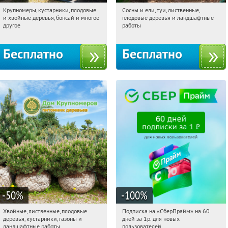
Крупномеры, кустарники, плодовые
Сосны и ели, туи, лиственные,
12:49:47
Получили:
28
12:49:47
Получили:
31
и хвойные деревья, бонсай и многое
плодовые деревья и ландшафтные
Москва, Рябиновая улица, 17
Московская обл., г. Химки,
другое
работы
территориальное управление
Кутузовское
Бесплатно
Бесплатно
-50
%
-100
%
Хвойные, лиственные, плодовые
Подписка на «СберПрайм» на 60
12:49:47
Получили:
15
12:49:47
Получили:
10
деревья, кустарники, газоны и
дней за 1р. для новых
Павелецкая
Угрешская
Россия
ландшафтные работы
пользователей