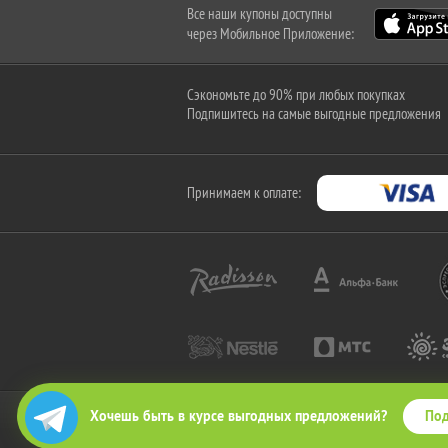
Все наши купоны доступны
через Мобильное Приложение:
Сэкономьте до 90% при любых покупках
Подпишитесь на самые выгодные предложения
Принимаем к оплате:
Под
Хочешь быть в курсе выгодных предложений?
2010-2026 © КупиКупон. Все права защищены.
Все права на товарный знак "КупиКупон" и на сайт