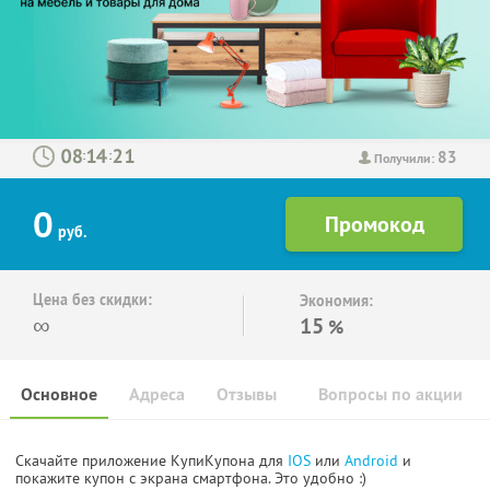
83
:
:
Получили:
0
руб.
Цена без скидки:
Экономия:
∞
15
%
Основное
Адреса
Отзывы
Вопросы по акции
Скачайте приложение КупиКупона для
IOS
или
Android
и
покажите купон с экрана смартфона. Это удобно :)