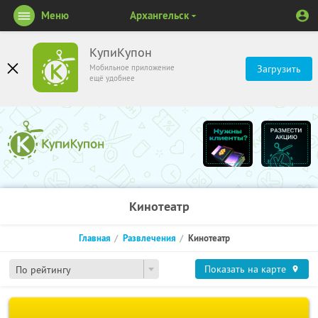
Меню
Архангельск
КупиКупон
Мобильное приложение
Загрузить
ещё удобнее
Кинотеатр
Главная
Развлечения
Кинотеатр
Показать на карте
По рейтингу