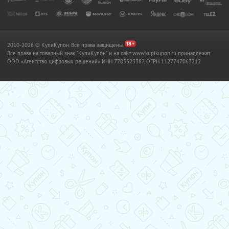
2010-2026 © КупиКупон. Все права защищены.
Все права на товарный знак "КупиКупон" и на сайт www.kupikupon.ru принадлежат
OOO «Агентство цифровых решений» ИНН 7705523387, ОГРН 1127747063212