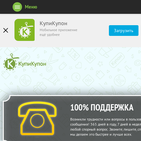
Меню
КупиКупон
Мобильное приложение
Загрузить
ещё удобнее
100% ПОДДЕРЖКА
Возникли трудности или вопросы в пользо
сообщения! 365 дней в году, 7 дней в нед
любой спорный вопрос. Звоните, пишите, с
мы делаем это быстрее и лучше всех.