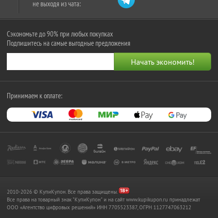
не выходя из чата:
Сэкономьте до 90% при любых покупках
Подпишитесь на самые выгодные предложения
Принимаем к оплате:
2010-2026 © КупиКупон. Все права защищены.
Все права на товарный знак "КупиКупон" и на сайт www.kupikupon.ru принадлежат
OOO «Агентство цифровых решений» ИНН 7705523387, ОГРН 1127747063212