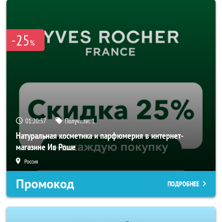
-25
%
01:20:56
Получили:
1
Натуральная косметика и парфюмерия в интернет-
магазине Ив Роше
Россия
Промокод
ПОДРОБНЕЕ