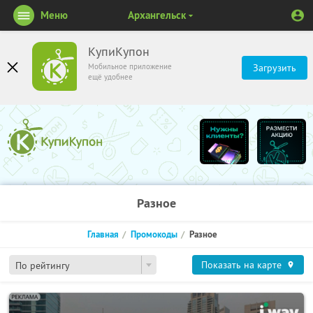
Меню
Архангельск
КупиКупон
Мобильное приложение
Загрузить
ещё удобнее
Разное
Главная
Промокоды
Разное
Показать на карте
По рейтингу