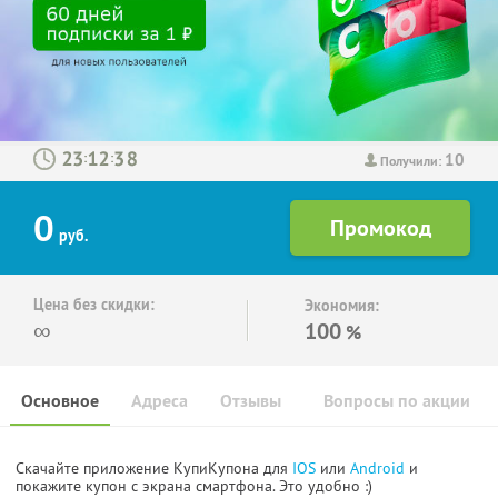
10
:
:
Получили:
0
руб.
Цена без скидки:
Экономия:
∞
100
%
Основное
Адреса
Отзывы
Вопросы по акции
Скачайте приложение КупиКупона для
IOS
или
Android
и
покажите купон с экрана смартфона. Это удобно :)