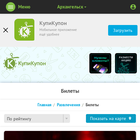
Меню
Архангельск
КупиКупон
Мобильное приложение
Загрузить
ещё удобнее
Билеты
Главная
Развлечения
Билеты
Показать на карте
По рейтингу