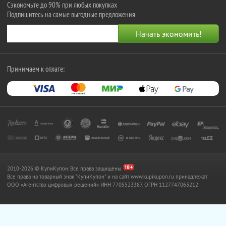
Сэкономьте до 90% при любых покупках
Подпишитесь на самые выгодные предложения
Принимаем к оплате:
2010-2026 © КупиКупон. Все права защищены.
Все права на товарный знак "КупиКупон" и на сайт www.kupikupon.ru принадлежат
OOO «Агентство цифровых решений» ИНН 7705523387, ОГРН 1127747063212