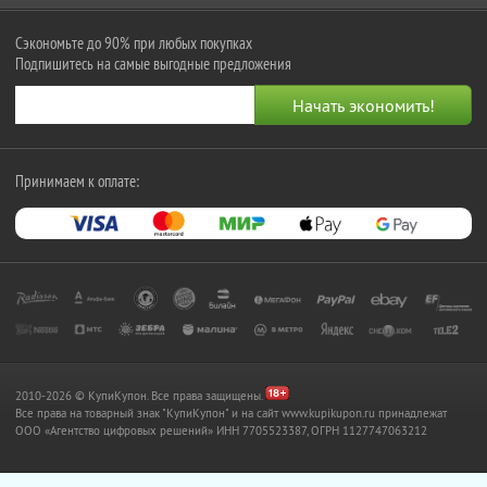
Сэкономьте до 90% при любых покупках
Подпишитесь на самые выгодные предложения
Принимаем к оплате:
2010-2026 © КупиКупон. Все права защищены.
Все права на товарный знак "КупиКупон" и на сайт www.kupikupon.ru принадлежат
OOO «Агентство цифровых решений» ИНН 7705523387, ОГРН 1127747063212