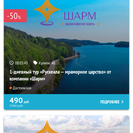
-50
%
08:03:42
Купили:
48
1-дневный тур «Рускеала — мраморное царство» от
компании «Шарм»
Достоевская
490
ПОДРОБНЕЕ
руб.
3900
руб.