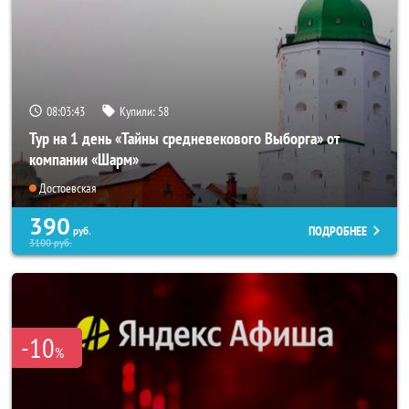
08:03:42
Купили:
58
Тур на 1 день «Тайны средневекового Выборга» от
компании «Шарм»
Достоевская
390
ПОДРОБНЕЕ
руб.
3100
руб.
-10
%