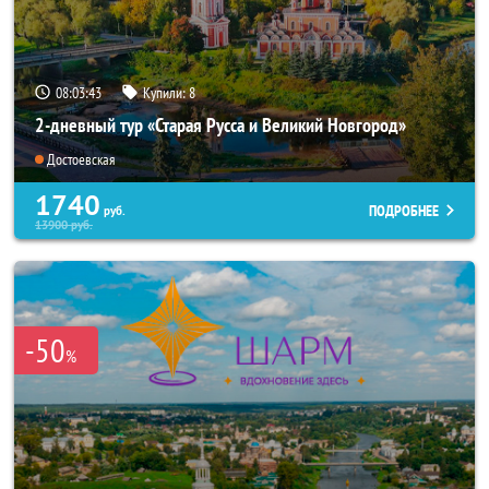
08:03:42
Купили:
8
2-дневный тур «Старая Русса и Великий Новгород»
Достоевская
1740
ПОДРОБНЕЕ
руб.
13900
руб.
-50
%