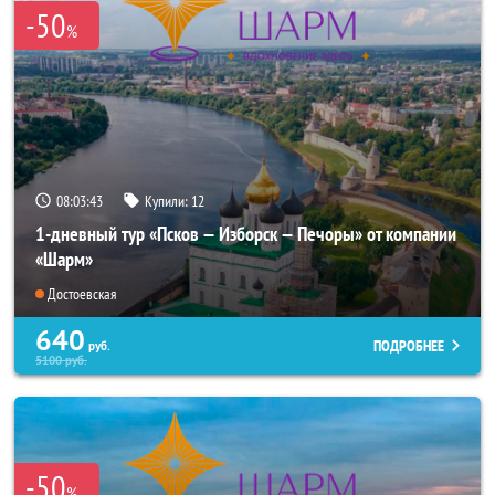
-50
%
08:03:42
Купили:
12
1-дневный тур «Псков — Изборск — Печоры» от компании
«Шарм»
Достоевская
640
ПОДРОБНЕЕ
руб.
5100
руб.
-50
%