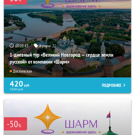
08:03:42
Купили:
22
1-дневный тур «Великий Новгород — сердце земли
русской» от компании «Шарм»
Достоевская
420
ПОДРОБНЕЕ
руб.
3300
руб.
-50
%