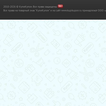
2010-2026 © КупиКупон. Все права защищены.
Все права на товарный знак "КупиКупон" и на сайт www.kupikupon.ru принадлежат OO