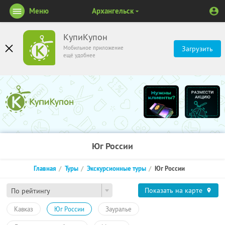
Меню
Архангельск
КупиКупон
Мобильное приложение
Загрузить
ещё удобнее
Юг России
Главная
Туры
Экскурсионные туры
Юг России
Показать на карте
По рейтингу
Кавказ
Юг России
Зауралье