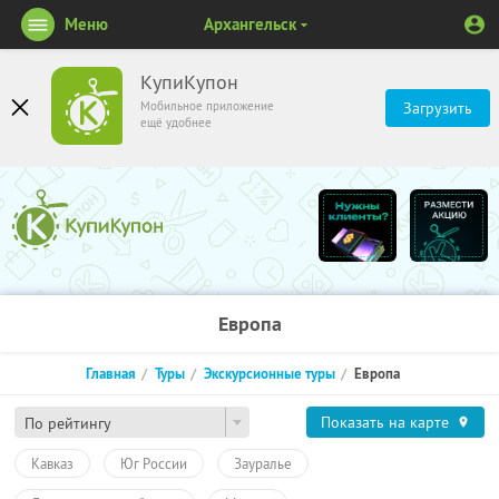
Меню
Архангельск
КупиКупон
Мобильное приложение
Загрузить
ещё удобнее
Европа
Главная
Туры
Экскурсионные туры
Европа
Показать на карте
По рейтингу
Кавказ
Юг России
Зауралье