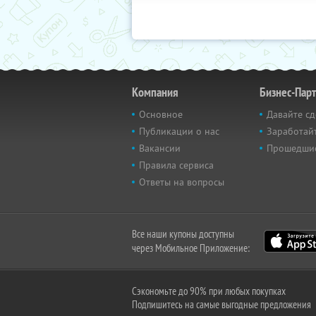
Компания
Бизнес-Пар
Основное
Давайте сд
Публикации о нас
Заработайт
Вакансии
Прошедши
Правила сервиса
Ответы на вопросы
Все наши купоны доступны
через Мобильное Приложение:
Сэкономьте до 90% при любых покупках
Подпишитесь на самые выгодные предложения