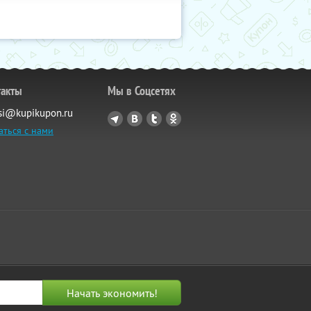
такты
Мы в Соцсетях
si@kupikupon.ru
аться с нами