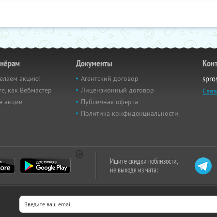
тнёрам
Документы
Кон
елаем акцию!
Агентский договор
spro
е, как Вебмастер
Лицензионный договор
Связ
е акции
Публичная оферта
Политика конфиденциальности
Ищите скидки поблизости,
не выходя из чата: