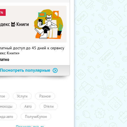
0%
латный доступ до 45 дней к сервису
екс Книги»
латно
Посмотреть популярные
гое
Услуги
Разное
мокоды
Авто
Отели
нда авто
ПолучиКупон
Показать все
уги