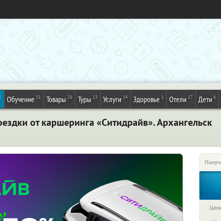
1
31
26
13
14
1
17
6
Обучение
Товары
Туры
Услуги
Здоровье
Отели
Дети
оездки от каршеринга «Ситидрайв». Архангельск
Получ
Цена