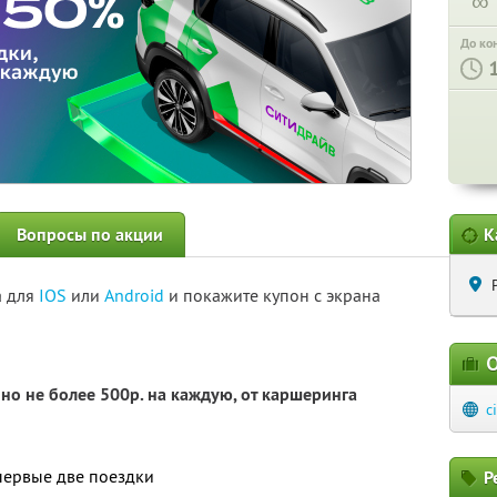
∞
До ко
Вопросы по акции
К
а для
IOS
или
Android
и покажите купон с экрана
О
но не более 500р. на каждую, от каршеринга
c
первые две поездки
Р