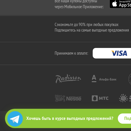
Все наши купоны доступны
через Мобильное Приложение:
Сэкономьте до 90% при любых покупках
Подпишитесь на самые выгодные предложения
Принимаем к оплате:
Под
Хочешь быть в курсе выгодных предложений?
2010-2026 © КупиКупон. Все права защищены.
Все права на товарный знак "КупиКупон" и на сайт