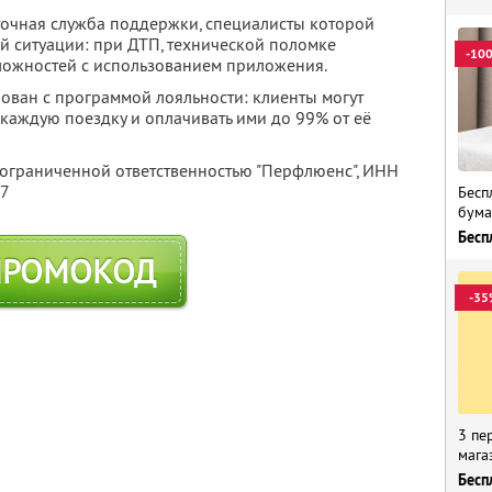
точная служба поддержки, специалисты которой
й ситуации: при ДТП, технической поломке
-10
ложностей с использованием приложения.
рован с программой лояльности: клиенты могут
каждую поездку и оплачивать ими до 99% от её
 ограниченной ответственностью "Перфлюенс",
ИНН
57
Бесп
бума
Бесп
ПРОМОКОД
-35
3 пе
мага
Бесп