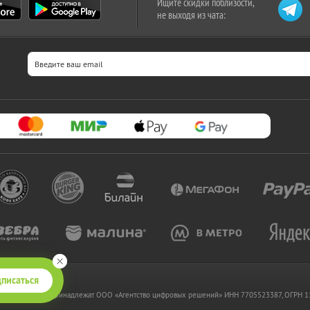
Ищите скидки поблизости,
не выходя из чата:
писаться
 www.kupikupon.ru принадлежат OOO «Агентство цифровых решений» ИНН 7705523387, ОГРН