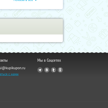
такты
Мы в Соцсетях
si@kupikupon.ru
аться с нами