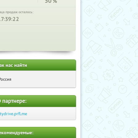
50
%
нца продаж осталось:
:
:
ак нас найти
Россия
 партнере:
itydrive.prfl.me
екомендуемые: