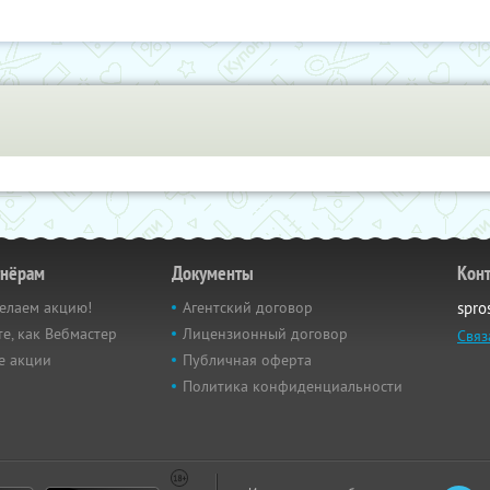
тнёрам
Документы
Кон
елаем акцию!
Агентский договор
spro
е, как Вебмастер
Лицензионный договор
Связ
е акции
Публичная оферта
Политика конфиденциальности