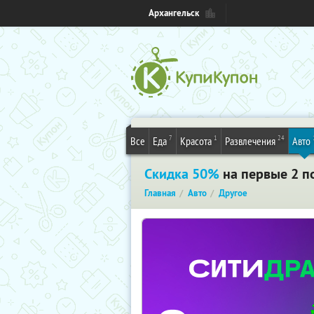
Архангельск
7
1
24
Все
Еда
Красота
Развлечения
Авто
Скидка 50%
на первые 2 п
Главная
Авто
Другое