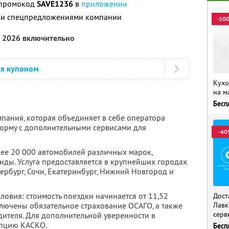
 промокод
SAVE1236
в
приложении
ими спецпредложениями компании
-10
а 2026 включительно
ся купоном
Кухо
на м
Бесп
мпания, которая объединяет в себе оператора
орму с дополнительными сервисами для
-40
лее 20 000 автомобилей различных марок,
нды. Услуга предоставляется в крупнейших городах
тербург, Сочи, Екатеринбург, Нижний Новгород и
овия: стоимость поездки начинается от 11,52
Дост
включены обязательное страхование ОСАГО, а также
Лавк
серв
дителя. Для дополнительной уверенности в
пцию КАСКО.
Бесп