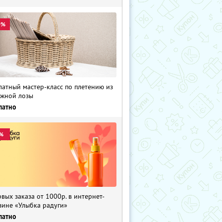
0%
латный мастер-класс по плетению из
жной лозы
латно
%
рвых заказа от 1000р. в интернет-
зине «Улыбка радуги»
латно