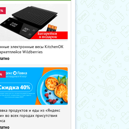
0%
нные электронные весы KitchenOK
аркетплейсе Wildberries
латно
%
авка продуктов и еды из «Яндекс
и» во всех городах присутствия
иса
латно