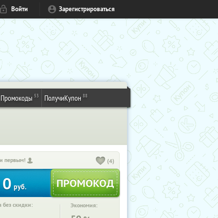
Войти
Зарегистрироваться
53
88
Промокоды
ПолучиКупон
и первым!
(4)
0
руб.
 без скидки:
Экономия: