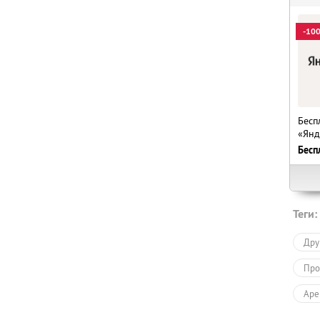
-10
Бесп
«Янд
Бесп
Теги:
Дру
Про
Аре
Усл