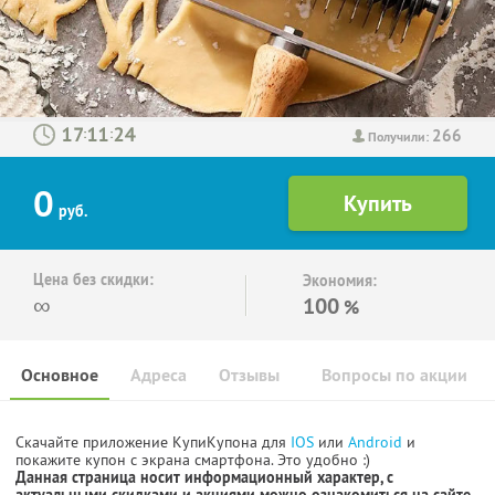
266
:
:
Получили:
0
руб.
Цена без скидки:
Экономия:
∞
100
%
Основное
Адреса
Отзывы
Вопросы по акции
Скачайте приложение КупиКупона для
IOS
или
Android
и
покажите купон с экрана смартфона. Это удобно :)
Данная страница носит информационный характер, с