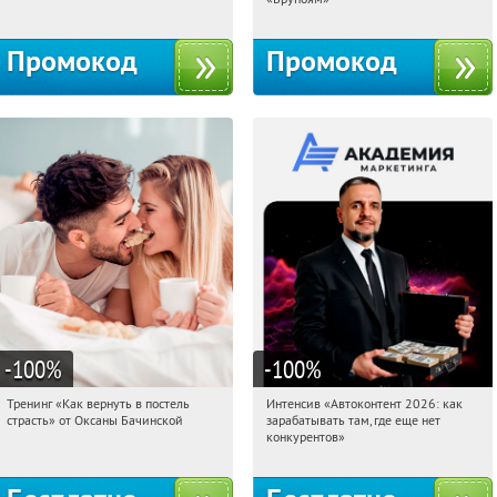
Промокод
Промокод
-100
%
-100
%
Тренинг «Как вернуть в постель
Интенсив «Автоконтент 2026: как
05:00:10
Получили:
16
05:00:10
Получили:
4
страсть» от Оксаны Бачинской
зарабатывать там, где еще нет
Россия
Россия
конкурентов»