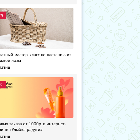
0%
латный мастер-класс по плетению из
жной лозы
латно
%
рвых заказа от 1000р. в интернет-
зине «Улыбка радуги»
латно