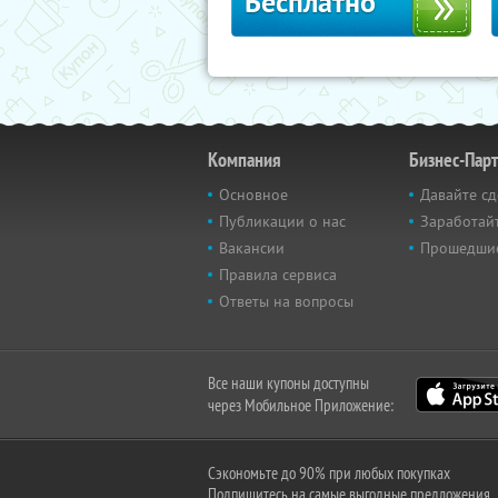
Бесплатно
Компания
Бизнес-Пар
Основное
Давайте сд
Публикации о нас
Заработайт
Вакансии
Прошедши
Правила сервиса
Ответы на вопросы
Все наши купоны доступны
через Мобильное Приложение:
Сэкономьте до 90% при любых покупках
Подпишитесь на самые выгодные предложения