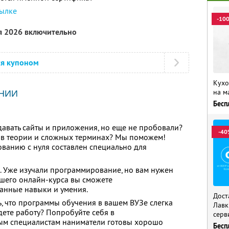
сылке
-10
я 2026 включительно
ся купоном
Кухо
на м
НИИ
Бесп
здавать сайты и приложения, но еще не пробовали?
-40
ь в теории и сложных терминах? Мы поможем!
ванию с нуля составлен специально для
 Уже изучали программирование, но вам нужен
шего онлайн-курса вы сможете
анные навыки и умения.
Дост
ь, что программы обучения в вашем ВУЗе слегка
Лавк
йдете работу? Попробуйте себя в
серв
ым специалистам наниматели готовы хорошо
Бесп