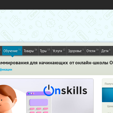
1
31
26
13
12
1
16
6
Обучение
Товары
Туры
Услуги
Здоровье
Отели
Дети
аммирования для начинающих от онлайн-школы Ons
фикации
Получ
Цена