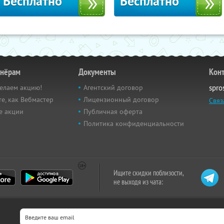
Бесплатно
Бесплатно
тнёрам
Документы
Кон
елаем акцию!
Агентский договор
spro
е, как Вебмастер
Лицензионный договор
Связ
е акции
Публичная оферта
Политика конфиденциальности
Ищите скидки поблизости,
не выходя из чата: