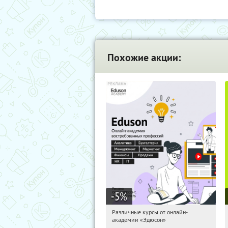
Похожие акции:
-5
%
Различные курсы от онлайн-
05:00:10
Получили:
2
академии «Эдюсон»
Россия