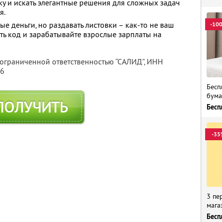
ику и искать элегантные решения для сложных задач
я.
 деньги, но раздавать листовки – как-то не ваш
-10
ть код и зарабатывайте взрослые зарплаты на
 ограниченной ответственностью “САЛИД”,
ИНН
76
Бесп
бума
ПОЛУЧИТЬ
Бесп
-35
3 пе
мага
Бесп