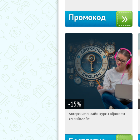
Промокод
-15
%
Авторские онлайн-курсы «Грокаем
05:00:10
Получили:
4
английский»
Россия