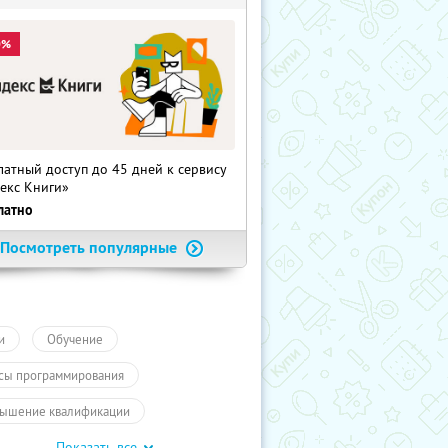
0%
латный доступ до 45 дней к сервису
екс Книги»
латно
Посмотреть популярные
и
Обучение
сы программирования
ышение квалификации
Показать все
айн-курсы
ПолучиКупон