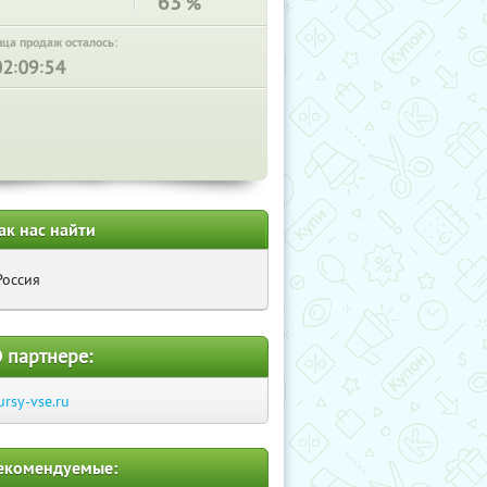
63
%
нца продаж осталось:
:
:
ак нас найти
Россия
 партнере:
ursy-vse.ru
екомендуемые: