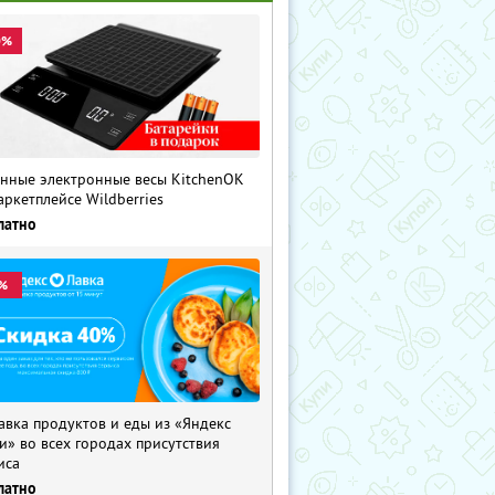
0%
нные электронные весы KitchenOK
аркетплейсе Wildberries
латно
%
авка продуктов и еды из «Яндекс
и» во всех городах присутствия
иса
латно