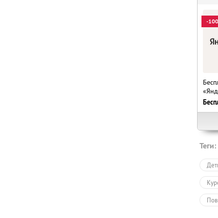
-10
Бесп
«Янд
Бесп
Теги:
Дет
Кур
Пов
Онл