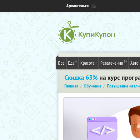
Архангельск
6
1
24
Все
Еда
Красота
Развлечения
Авто
Скидка 63%
на курс прогр
Главная
Обучение
Повышение квали