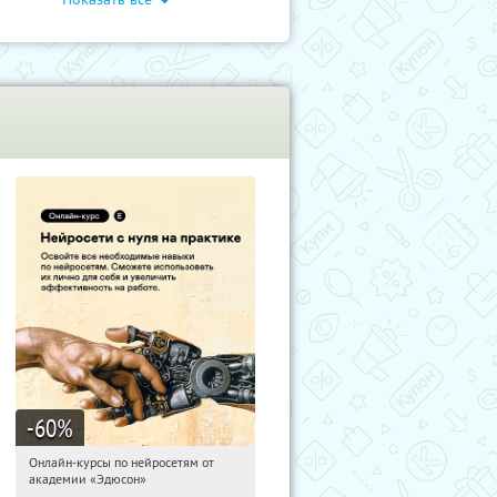
чение
Дети
Обучение
-60
%
Онлайн-курсы по нейросетям от
05:00:10
Получили:
6
академии «Эдюсон»
Москва