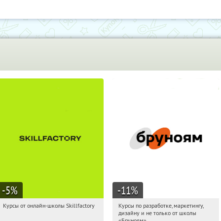
Обу
-5
%
-11
%
Курсы от онлайн-школы Skillfactory
Курсы по разработке, маркетингу,
05:00:10
Получи первым!
05:00:10
Получи первым!
дизайну и не только от школы
Россия
Россия
«Бруноям»