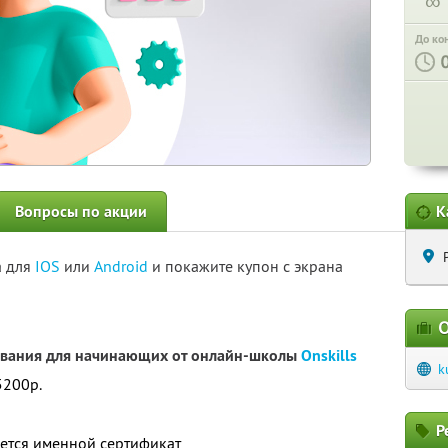
∞
До ко
Вопросы по акции
К
а для
IOS
или
Android
и покажите купон с экрана
О
ования для начинающих от онлайн-школы
Onskills
k
5200р.
Р
ется именной сертификат