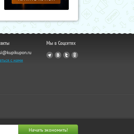
такты
Мы в Соцсетях
si@kupikupon.ru
аться с нами