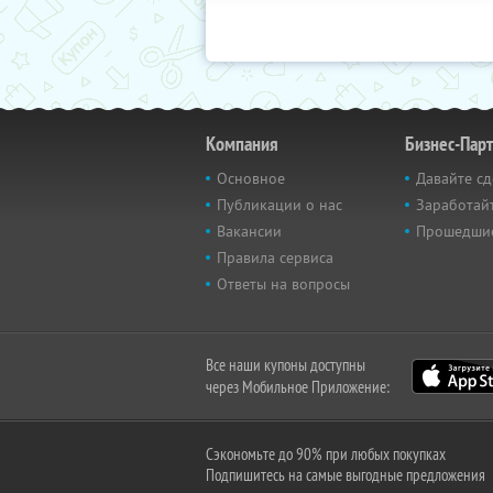
Компания
Бизнес-Пар
Основное
Давайте сд
Публикации о нас
Заработайт
Вакансии
Прошедши
Правила сервиса
Ответы на вопросы
Все наши купоны доступны
через Мобильное Приложение:
Сэкономьте до 90% при любых покупках
Подпишитесь на самые выгодные предложения