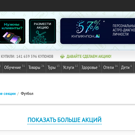
КУПИЛИ:
141 659 596
КУПОНОВ
ДАВАЙТЕ СДЕЛАЕМ АКЦИЮ!
1
31
26
13
12
1
16
6
Обучение
Товары
Туры
Услуги
Здоровье
Отели
Дети
е секции
Футбол
ПОКАЗАТЬ БОЛЬШЕ АКЦИЙ