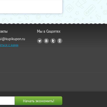
такты
Мы в Соцсетях
si@kupikupon.ru
аться с нами