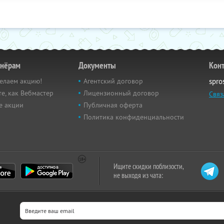
тнёрам
Документы
Кон
елаем акцию!
Агентский договор
spro
е, как Вебмастер
Лицензионный договор
Связ
е акции
Публичная оферта
Политика конфиденциальности
Ищите скидки поблизости,
не выходя из чата: