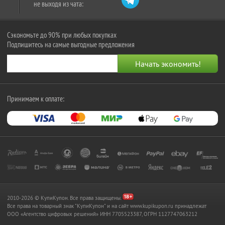
не выходя из чата:
Сэкономьте до 90% при любых покупках
Подпишитесь на самые выгодные предложения
Принимаем к оплате:
2010-2026 © КупиКупон. Все права защищены.
Все права на товарный знак "КупиКупон" и на сайт www.kupikupon.ru принадлежат
OOO «Агентство цифровых решений» ИНН 7705523387, ОГРН 1127747063212