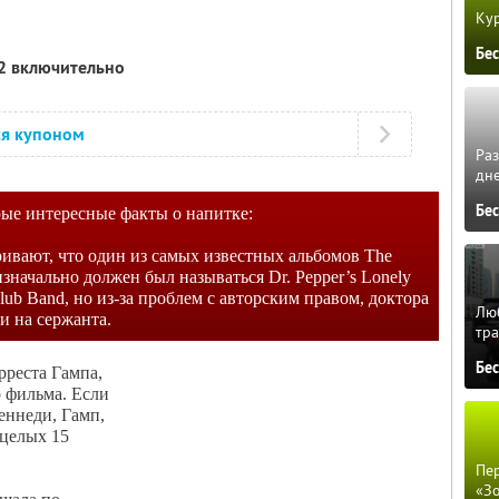
Кур
Бе
12 включительно
ся купоном
Ра
дне
Бе
ые интересные факты о напитке:
ивают, что один из самых известных альбомов The
 изначально должен был называться Dr. Pepper’s Lonely
Club Band, но из-за проблем с авторским правом, доктора
Люб
и на сержанта.
тра
Бе
реста Гампа,
 фильма. Если
еннеди, Гамп,
 целых 15
Пер
«З