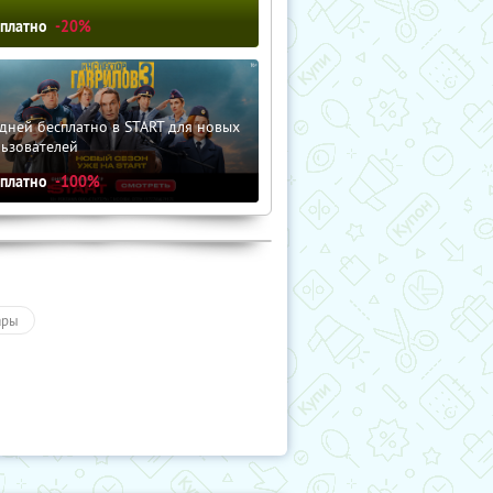
сплатно
-20%
дней бесплатно в START для новых
льзователей
сплатно
-100%
ары