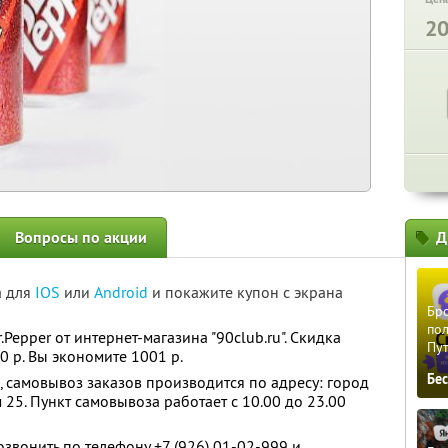
2
Вопросы по акции
Д
а для
IOS
или
Android
и покажите купон с экрана
Бро
пол
Pepper от интернет-магазина "90club.ru". Скидка
Пу
0 р. Вы экономите 1001 р.
Бе
, самовывоз заказов производится по адресу: город
 25. Пункт самовывоза работает с 10.00 до 23.00
вонить по телефону +7 (926) 01-02-999 и