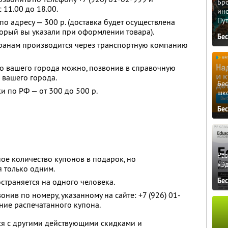
Бро
 11.00 до 18.00.
ино
Пу
по адресу — 300 р. (доставка будет осуществлена
торый вы указали при оформлении товара).
Бе
транам производится через транспортную компанию
 до вашего города можно, позвонив в справочную
вашего города.
Бе
и по РФ — от 300 до 500 р.
шк
Бе
Ра
ое количество купонов в подарок, но
«Э
я только одним.
Бе
страняется на одного человека.
нив по номеру, указанному на сайте: +7 (926) 01-
ние распечатанного купона.
ся с другими действующими скидками и