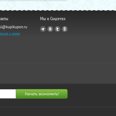
такты
Мы в Соцсетях
si@kupikupon.ru
аться с нами