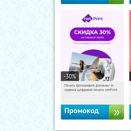
-30
%
Печать фотографий, фотокниг от
17:24:26
Получили:
4
сервиса цифровой печати netPrint
Россия
Промокод