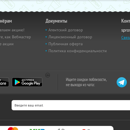
тнёрам
Документы
Кон
елаем акцию!
Агентский договор
spro
е, как Вебмастер
Лицензионный договор
Связ
е акции
Публичная оферта
Политика конфиденциальности
Ищите скидки поблизости,
не выходя из чата: