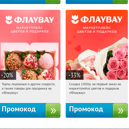
-20
%
-33
%
Торты, пирожные и другие сладости,
Скидка 1000р. на первый заказ на
17:24:26
Получили:
6
17:24:26
Получили:
18
а также товары для праздника на
маркетплейсе цветов и подарков
Россия
Россия
«Флаувау»
«Флаувау»
Промокод
Промокод