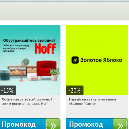
-15
%
-20
%
Любые товары во всей розничной
Первый заказ в сети магазинов
17:24:26
Получили:
83
17:24:26
Получи первым!
сети и интернет-магазине Hoff
«Золотое Яблоко»
Москва, 1-й Волоколамский проезд,
Россия
10с1
Промокод
Промокод