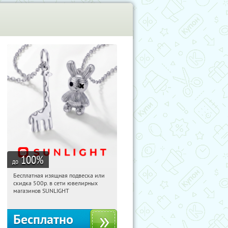
100
%
до
Бесплатная изящная подвеска или
17:24:26
Получили:
74
скидка 500р. в сети ювелирных
Россия
магазинов SUNLIGHT
Бесплатно