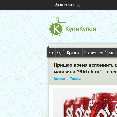
Архангельск
6
1
24
Все
Еда
Красота
Развлечения
Авто
Пришло время вспомнить гл
магазина "90club.ru" — сп
Главная
Товары