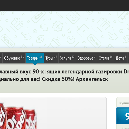
1
31
26
13
12
1
16
6
Обучение
Товары
Туры
Услуги
Здоровье
Отели
Дети
авный вкус 90-х: ящик легендарной газировки Dr.
ециально для вас! Скидка 50%! Архангельск
Купил
Цена