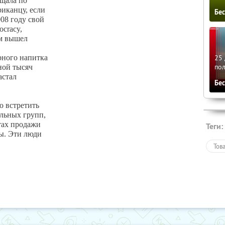
ещала по
иканцу, если
Бе
08 году свой
cracy,
ом вышел
25 
ного напитка
по
ной тысяч
астал
Бе
о встретить
льных групп,
тах продажи
Теги:
цы. Эти люди
Тов