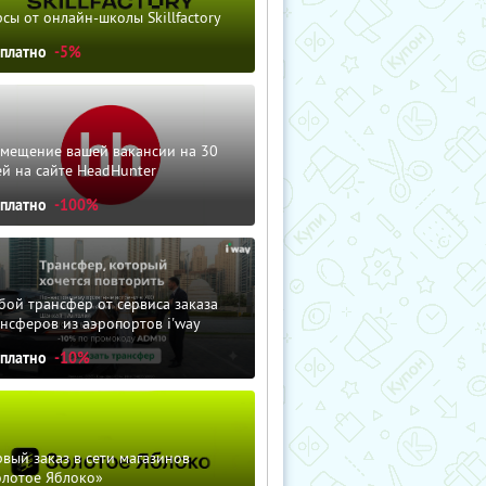
сы от онлайн-школы Skillfactory
сплатно
-5%
змещение вашей вакансии на 30
й на сайте HeadHunter
сплатно
-100%
ой трансфер от сервиса заказа
нсферов из аэропортов i'way
сплатно
-10%
вый заказ в сети магазинов
олотое Яблоко»