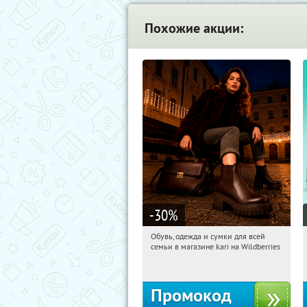
Похожие акции:
-30
%
Обувь, одежда и сумки для всей
17:24:26
Получили:
32
семьи в магазине kari на Wildberries
Россия
Промокод