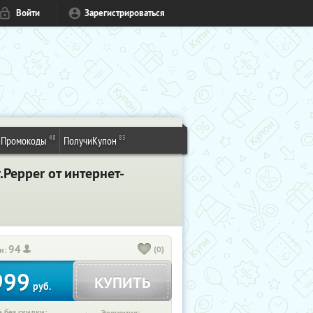
Войти
Зарегистрироваться
48
83
Промокоды
ПолучиКупон
Pepper от интернет-
94
(0)
и:
999
КУПИТЬ
руб.
 без скидки: