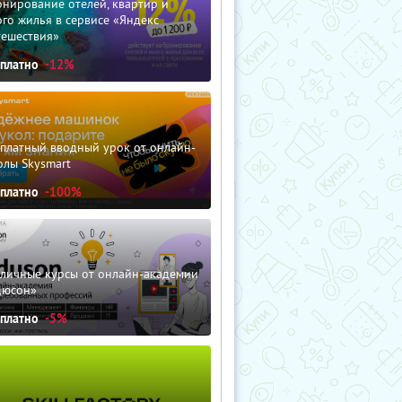
нирование отелей, квартир и
го жилья в сервисе «Яндекс
тешествия»
сплатно
-12%
сплатный вводный урок от онлайн-
олы Skysmart
сплатно
-100%
зличные курсы от онлайн-академии
дюсон»
сплатно
-5%