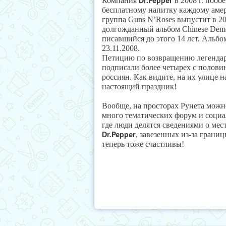
Dr.Pepper
Компания
в 2008 г. пооб
бесплатному напитку каждому амер
группа Guns N’Roses выпустит в 20
долгожданный альбом Chinese Demo
писавшийся до этого 14 лет. Альб
23.11.2008.
Петицию по возвращению легендар
подписали более четырех с полови
россиян. Как видите, на их улице н
настоящий праздник!
Вообще, на просторах Рунета можн
много тематических форум и социа
где люди делятся сведениями о мес
Dr.Pepper
, завезенных из-за грани
теперь тоже счастливы!