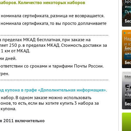
Бро
 наборов. Количество некоторых наборов
ино
Пу
 номинала сертификата, разница не возвращается.
Бе
 номинала сертификата, то вы просто доплачиваете
 в пределах МКАД бесплатная, при заказе на
яет 250 р. в пределах МКАД. Стоимость доставки за
Бе
а 1 км от МКАД.
шк
ми дней.
Бе
оответствии со сроками и тарифами Почты России.
рен.
Ра
код купона в графе «Дополнительная информация».
«Э
 набор. В одном заказе можно использовать
ов, то есть, если вы хотите купить 3 набора за
Бе
 купона.
ря 2011 включительно