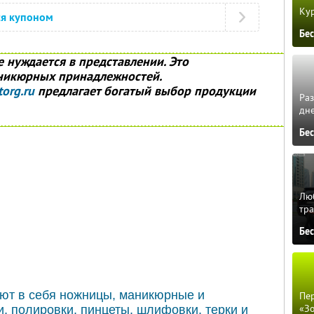
Кур
ся купоном
Бе
е нуждается в представлении. Это
никюрных принадлежностей.
org.ru
предлагает богатый выбор продукции
Ра
дне
Бе
Люб
тра
Бе
т в себя ножницы, маникюрные и
Пер
«З
, полировки, пинцеты, шлифовки, терки и