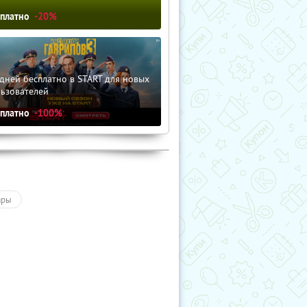
сплатно
-20%
дней бесплатно в START для новых
льзователей
сплатно
-100%
ары