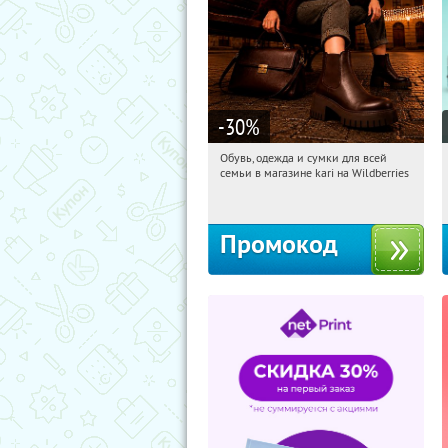
-30
%
Обувь, одежда и сумки для всей
20:16:07
Получили:
31
семьи в магазине kari на Wildberries
Россия
Промокод