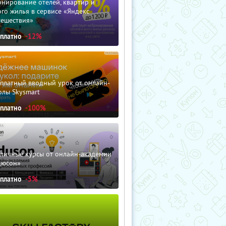
нирование отелей, квартир и
го жилья в сервисе «Яндекс
тешествия»
сплатно
-12%
сплатный вводный урок от онлайн-
олы Skysmart
сплатно
-100%
зличные курсы от онлайн-академии
дюсон»
сплатно
-5%