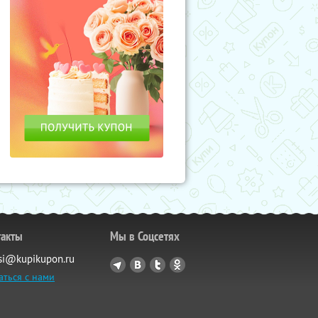
такты
Мы в Соцсетях
si@kupikupon.ru
аться с нами