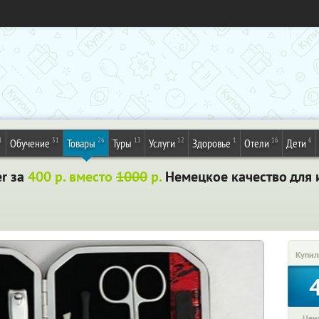
1
31
26
13
12
1
16
6
Обучение
Товары
Туры
Услуги
Здоровье
Отели
Дети
r за
400 р. вместо
1000
р.
Немецкое качество для 
Купил
Цена