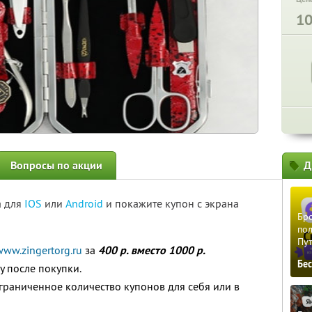
1
Вопросы по акции
Д
а для
IOS
или
Android
и покажите купон с экрана
Бро
пол
Пу
www.zingertorg.ru
за
400 р. вместо 1000 р.
Бе
у после покупки.
граниченное количество купонов для себя или в