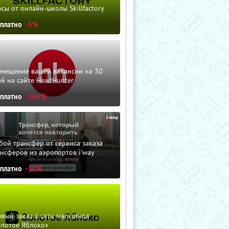
сы от онлайн-школы Skillfactory
сплатно
-5%
змещение вашей вакансии на 30
й на сайте HeadHunter
сплатно
-100%
ой трансфер от сервиса заказа
нсферов из аэропортов i'way
сплатно
-10%
вый заказ в сети магазинов
олотое Яблоко»