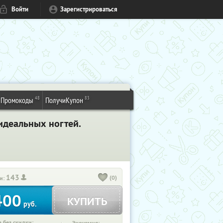
Войти
Зарегистрироваться
48
83
Промокоды
ПолучиКупон
идеальных ногтей.
143
(0)
и:
400
КУПИТЬ
руб.
 без скидки: