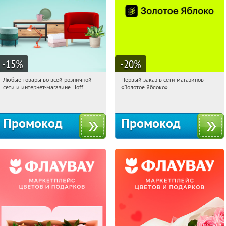
-15
%
-20
%
Любые товары во всей розничной
Первый заказ в сети магазинов
20:16:07
Получили:
83
20:16:07
Получи первым!
сети и интернет-магазине Hoff
«Золотое Яблоко»
Москва, 1-й Волоколамский проезд,
Россия
10с1
Промокод
Промокод