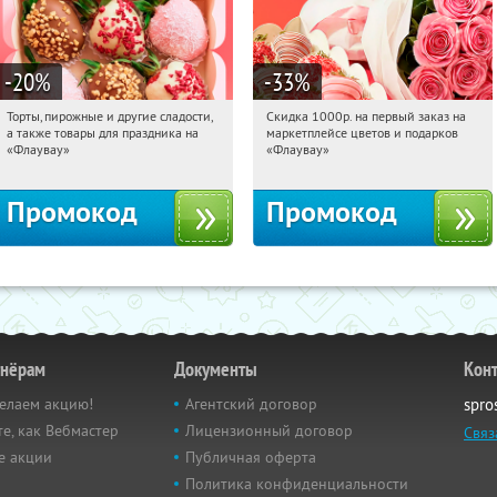
-20
%
-33
%
Торты, пирожные и другие сладости,
Скидка 1000р. на первый заказ на
20:16:07
Получили:
6
20:16:07
Получили:
18
а также товары для праздника на
маркетплейсе цветов и подарков
Россия
Россия
«Флаувау»
«Флаувау»
Промокод
Промокод
тнёрам
Документы
Кон
елаем акцию!
Агентский договор
spro
е, как Вебмастер
Лицензионный договор
Связ
е акции
Публичная оферта
Политика конфиденциальности