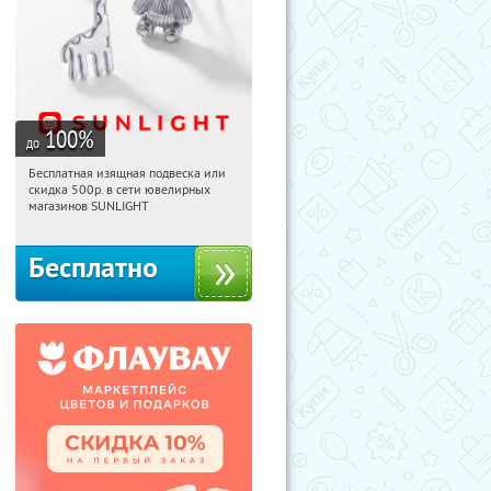
100
%
до
Бесплатная изящная подвеска или
20:16:07
Получили:
74
скидка 500р. в сети ювелирных
Россия
магазинов SUNLIGHT
Бесплатно