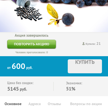
Акция завершилась
21
ПОВТОРИТЬ АКЦИЮ
Купили:
Человек проголосовало: 0
КУПИТЬ
600
от
руб.
Цена без скидки:
Экономия:
5145
51%
руб.
Основное
Адреса
Отзывы
Вопросы по акции