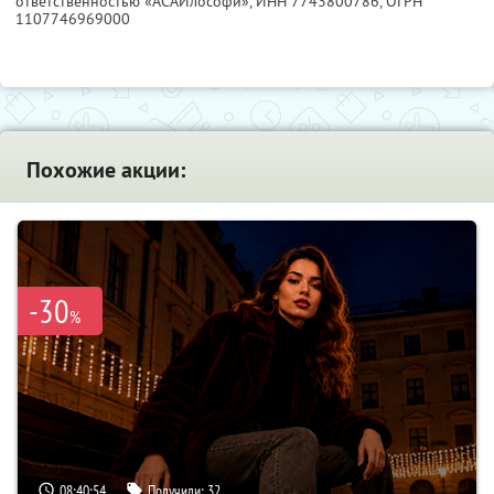
ответственностью «АСАИлософи»,
ИНН 7743800786
, ОГРН
1107746969000
Похожие акции:
-30
%
08:40:53
Получили:
32