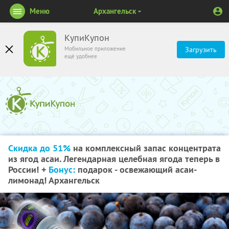
Меню
Архангельск
КупиКупон
Мобильное приложение
Загрузить
ещё удобнее
Скидка до 51%
на комплексный запас концентрата
из ягод асаи. Легендарная целебная ягода теперь в
России! +
Бонус:
подарок - освежающий асаи-
лимонад! Архангельск