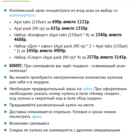
Комплексный запас концентрата из ягод асаи на выбор от
acailosophy.ru
Açaí tabs (150шт) за
600р. вместо 1222р.
Açaí pack (90 гр) за
655р. вместо 1330р.
Набор «Комфорт» (Açaí tabs (150шт) * 4) за
2340р. вместо
4688р.
Набор «Дом + офис» (Açaí pack (90 гр) * 2 + Açaí tabs (150шт)
* 2) за
2450р. вместо 4909р.
Набор «Спорт» (Açaí pack (90 гр)* 4) за
2570р. вместо 5145р.
БОНУС:
При самовывозе вас ждёт подарок - освежающий асаи-
лимонад!
Вы можете приобрести неограниченное количество купонов
для себя и в подарок
Необходим предварительный заказ на
сайте
. При оформлении
необходимо указать номер купона в поле «Номер скидки» ,
код купона и секретный код в поле «Код скидки»
Предъявляйте распечатанный купон на месте
Доставка оплачивается отдельно. Условия и сроки можно
посмотреть
здесь
Возможен самовывоз
Скидка по купону не суммируется с другими специальными