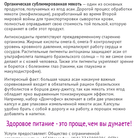
Органическая сублимированная мякоть
— один из основных
продуктов, получаемых из ягод асаи. Дорогой процесс обработки
мякоти (лиофилизация), разработанный во время Второй
мировой войны для транспортировки сыворотки крови,
полностью оправдывает свою стоимость той пользой, которую
сохраняет в себе этот продукт.
Антиоксиданты препятствуют преждевременному старению
организма. Жирные кислоты омега-6, омега-9 контролируют
уровень кровяного давления, нормализуют работу сердца и
сосудов. Растительные пигменты антоцианы защищают асаи от
ультрафиолета палящего бразильского солнца — то же самое они
делают и с кожей человека. Также эти пигменты укрепляют зрение
и борются с болезнями глаз (такими, как глаукома и
макулодистрофия).
Интересный факт: большая чашка асаи накануне важных
соревнований входит в обязательный рацион бразильских
футболистов и борцов джиу-джитсу, так как мякоть этих ягод
обладает ярко выраженным тонизириующим эффектом.
Например, набор «Дом+офис» включает в себя две упаковки
капсул и две упаковки измельченной мякоти асаи. Капсулы
удобно брать с собой в дорогу и на работу, а порошок можно
добавлять в напитки.
Здоровое питание - это проще, чем вы думаете!
Услуги предоставляет: Общество с ограниченной