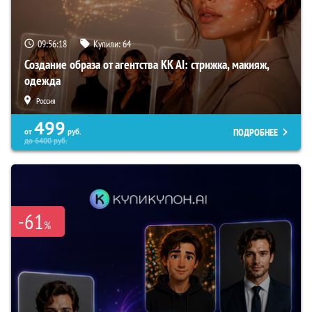
09:56:17
Купили:
64
Создание образа от агентства KK AI: стрижка, макияж,
одежда
Россия
499
ПОДРОБНЕЕ
от
руб.
до
6400
руб.
-61
%