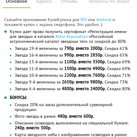
Основное
Адреса
Отзывы
Вопросы по акции
Скачайте приложение КупиКупона для
IOS
или
Android
и
покажите купон с экрана смартфона. Это удобно :)
Купон дает право получить сертификат «Регистрация имени
для звезды» в каталоге
Astro Association
«Российский
астрономический каталог звездных тел» со скидкой до 80%
Звезда 19-й величины за
790р. вместо 2000р.
Скидка 61%
Звезда 16-й величины за
990р. вместо 2850р.
Скидка 65%
Звезда 13-й величины за
1100р. вместо 3500р.
Скидка 69%
Звезда 11-й величины за
1500р. вместо 4900р.
Скидка 69%
Звезда 10-й величины за
2200р. вместо 7600р.
Скидка 71%
Звезда 9-й величины за
2650р. вместо 9800р.
Скидка 73%
Звезда 6-й величины за
4800р. вместо 24000р.
Скидка 80%
БОНУСЫ:
Скидка 20% на заказ дополнительной сувенирной
продукции:
Фото звезды в рамке:
480р. вместо 600р.
Описание созвездия, выполненное на специальной бумаге:
240р. вместо 300р.
Карта звездного неба с изображением созвездия в рамке: