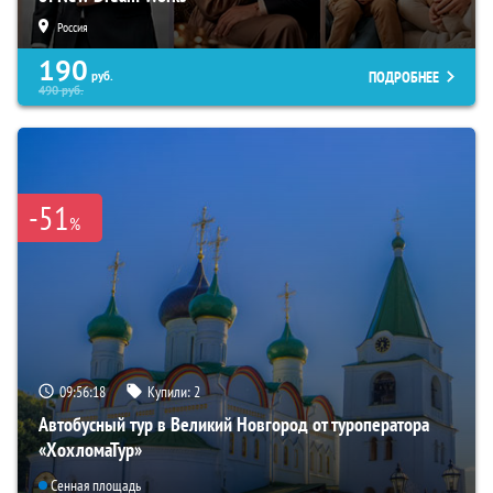
Россия
190
ПОДРОБНЕЕ
руб.
490
руб.
-51
%
09:56:17
Купили:
2
Автобусный тур в Великий Новгород от туроператора
«ХохломаТур»
Сенная площадь