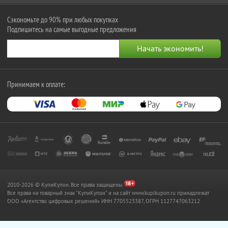
Сэкономьте до 90% при любых покупках
Подпишитесь на самые выгодные предложения
Принимаем к оплате:
2010-2026 © КупиКупон. Все права защищены.
Все права на товарный знак "КупиКупон" и на сайт www.kupikupon.ru принадлежат
OOO «Агентство цифровых решений» ИНН 7705523387, ОГРН 1127747063212