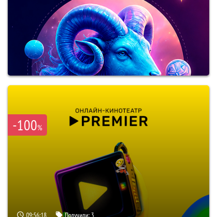
-100
%
09:56:17
Получили:
3