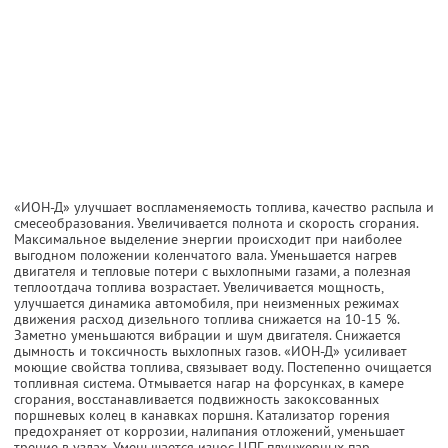
«ИОН-Д» улучшает воспламеняемость топлива, качество распыла и
смесеобразования. Увеличивается полнота и скорость сгорания.
Максимальное выделение энергии происходит при наиболее
выгодном положении коленчатого вала. Уменьшается нагрев
двигателя и тепловые потери с выхлопными газами, а полезная
теплоотдача топлива возрастает. Увеличивается мощность,
улучшается динамика автомобиля, при неизменных режимах
движения расход дизельного топлива снижается на 10-15 %.
Заметно уменьшаются вибрации и шум двигателя. Снижается
дымность и токсичность выхлопных газов. «ИОН-Д» усиливает
моющие свойства топлива, связывает воду. Постепенно очищается
топливная система. Отмывается нагар на форсунках, в камере
сгорания, восстанавливается подвижность закоксованных
поршневых колец в канавках поршня. Катализатор горения
предохраняет от коррозии, налипания отложений, уменьшает
трение в узлах. Уменьшается износ ЦПГ, плунжерных пар