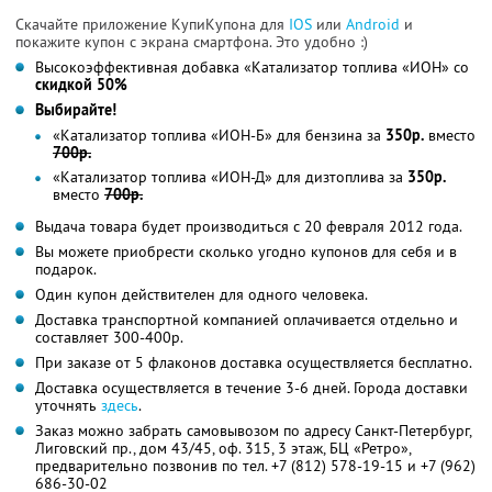
Скачайте приложение КупиКупона для
IOS
или
Android
и
покажите купон с экрана смартфона. Это удобно :)
Высокоэффективная добавка «Катализатор топлива «ИОН» со
скидкой 50%
Выбирайте!
«Катализатор топлива «ИОН-Б» для бензина за
350р.
вместо
700р.
«Катализатор топлива «ИОН-Д» для дизтоплива за
350р.
вместо
700р.
Выдача товара будет производиться с 20 февраля 2012 года.
Вы можете приобрести сколько угодно купонов для себя и в
подарок.
Один купон действителен для одного человека.
Доставка транспортной компанией оплачивается отдельно и
составляет 300-400р.
При заказе от 5 флаконов доставка осуществляется бесплатно.
Доставка осуществляется в течение 3-6 дней. Города доставки
уточнять
здесь
.
Заказ можно забрать самовывозом по адресу Санкт-Петербург,
Лиговский пр., дом 43/45, оф. 315, 3 этаж, БЦ «Ретро»,
предварительно позвонив по тел. +7 (812) 578-19-15 и +7 (962)
686-30-02