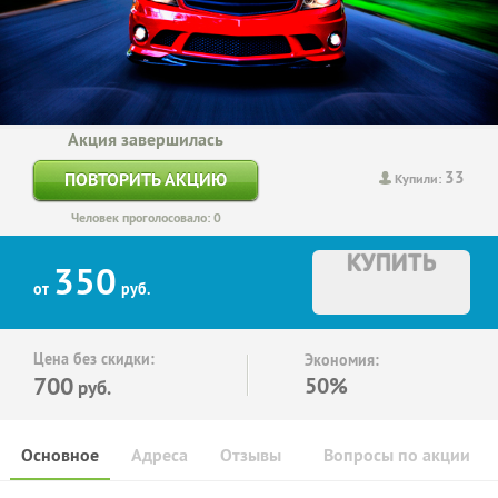
Акция завершилась
33
ПОВТОРИТЬ АКЦИЮ
Купили:
Человек проголосовало: 0
КУПИТЬ
350
от
руб.
Цена без скидки:
Экономия:
700
50%
руб.
Основное
Адреса
Отзывы
Вопросы по акции