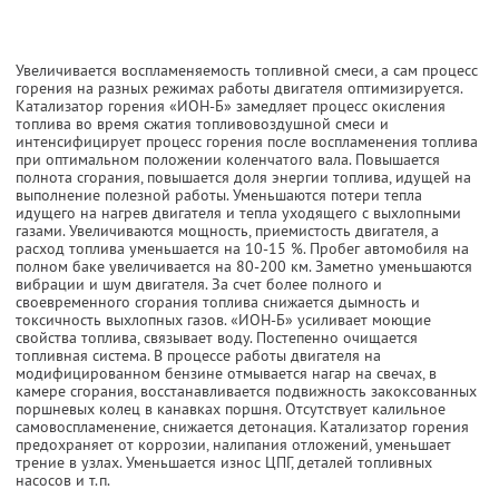
Увеличивается воспламеняемость топливной смеси, а сам процесс
горения на разных режимах работы двигателя оптимизируется.
Катализатор горения «ИОН-Б» замедляет процесс окисления
топлива во время сжатия топливовоздушной смеси и
интенсифицирует процесс горения после воспламенения топлива
при оптимальном положении коленчатого вала. Повышается
полнота сгорания, повышается доля энергии топлива, идущей на
выполнение полезной работы. Уменьшаются потери тепла
идущего на нагрев двигателя и тепла уходящего с выхлопными
газами. Увеличиваются мощность, приемистость двигателя, а
расход топлива уменьшается на 10-15 %. Пробег автомобиля на
полном баке увеличивается на 80-200 км. Заметно уменьшаются
вибрации и шум двигателя. За счет более полного и
своевременного сгорания топлива снижается дымность и
токсичность выхлопных газов. «ИОН-Б» усиливает моющие
свойства топлива, связывает воду. Постепенно очищается
топливная система. В процессе работы двигателя на
модифицированном бензине отмывается нагар на свечах, в
камере сгорания, восстанавливается подвижность закоксованных
поршневых колец в канавках поршня. Отсутствует калильное
самовоспламенение, снижается детонация. Катализатор горения
предохраняет от коррозии, налипания отложений, уменьшает
трение в узлах. Уменьшается износ ЦПГ, деталей топливных
насосов и т.п.