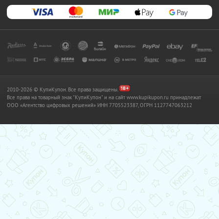
2010-2026 © КупиКупон. Все права защищены.
Все права на товарный знак "КупиКупон" и на сайт www.kupikupon.ru принадлежат
OOO «Агентство цифровых решений» ИНН 7705523387, ОГРН 1127747063212