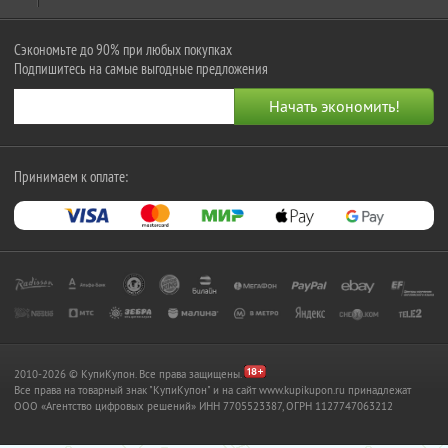
Сэкономьте до 90% при любых покупках
Подпишитесь на самые выгодные предложения
Принимаем к оплате:
2010-2026 © КупиКупон. Все права защищены.
Все права на товарный знак "КупиКупон" и на сайт www.kupikupon.ru принадлежат
OOO «Агентство цифровых решений» ИНН 7705523387, ОГРН 1127747063212