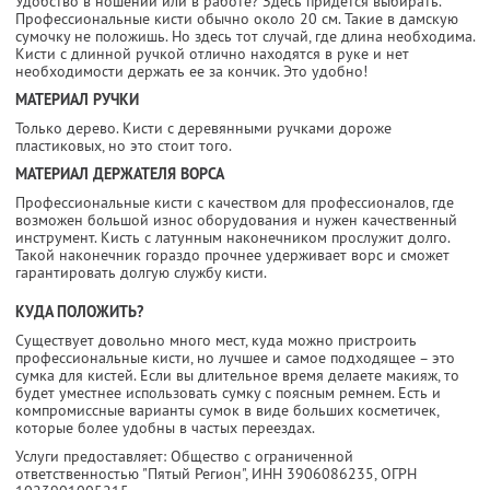
Удобство в ношении или в работе? Здесь придется выбирать.
Профессиональные кисти обычно около 20 см. Такие в дамскую
сумочку не положишь. Но здесь тот случай, где длина необходима.
Кисти с длинной ручкой отлично находятся в руке и нет
необходимости держать ее за кончик. Это удобно!
МАТЕРИАЛ РУЧКИ
Только дерево. Кисти с деревянными ручками дороже
пластиковых, но это стоит того.
МАТЕРИАЛ ДЕРЖАТЕЛЯ ВОРСА
Профессиональные кисти с качеством для профессионалов, где
возможен большой износ оборудования и нужен качественный
инструмент. Кисть с латунным наконечником прослужит долго.
Такой наконечник гораздо прочнее удерживает ворс и сможет
гарантировать долгую службу кисти.
КУДА ПОЛОЖИТЬ?
Существует довольно много мест, куда можно пристроить
профессиональные кисти, но лучшее и самое подходящее – это
сумка для кистей. Если вы длительное время делаете макияж, то
будет уместнее использовать сумку с поясным ремнем. Есть и
компромиссные варианты сумок в виде больших косметичек,
которые более удобны в частых переездах.
Услуги предоставляет: Общество с ограниченной
ответственностью "Пятый Регион",
ИНН 3906086235
, ОГРН