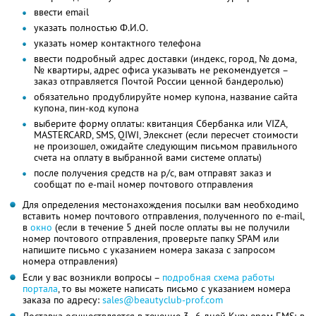
ввести email
указать полностью Ф.И.О.
указать номер контактного телефона
ввести подробный адрес доставки (индекс, город, № дома,
№ квартиры, адрес офиса указывать не рекомендуется –
заказ отправляется Почтой России ценной бандеролью)
обязательно продублируйте номер купона, название сайта
купона, пин-код купона
выберите форму оплаты: квитанция Сбербанка или VIZA,
MASTERCARD, SMS, QIWI, Элекснет (если пересчет стоимости
не произошел, ожидайте следующим письмом правильного
счета на оплату в выбранной вами системе оплаты)
после получения средств на р/с, вам отправят заказ и
сообщат по e-mail номер почтового отправления
Для определения местонахождения посылки вам необходимо
вставить номер почтового отправления, полученного по e-mail,
в
окно
(если в течение 5 дней после оплаты вы не получили
номер почтового отправления, проверьте папку SPAM или
напишите письмо с указанием номера заказа с запросом
номера отправления)
Если у вас возникли вопросы –
подробная схема работы
портала
, то вы можете написать письмо с указанием номера
заказа по адресу:
sales@beautyclub-prof.com
Доставка осуществляется в течение 3–6 дней Курьером EMS; в