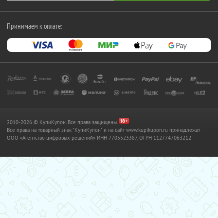
Принимаем к оплате:
2010-2026 © КупиКупон. Все права защищены.
Все права на товарный знак "КупиКупон" и на сайт www.kupikupon.ru принадлежат
OOO «Агентство цифровых решений» ИНН 7705523387, ОГРН 1127747063212