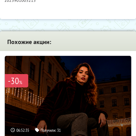
1023901005215
Похожие акции:
-30
%
06:52:34
Получили:
31