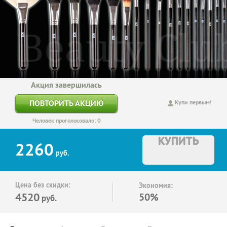
Акция завершилась
ПОВТОРИТЬ АКЦИЮ
Купи первым!
Человек проголосовало: 0
КУПИТЬ
2260
руб.
Цена без скидки:
Экономия:
4520
50%
руб.