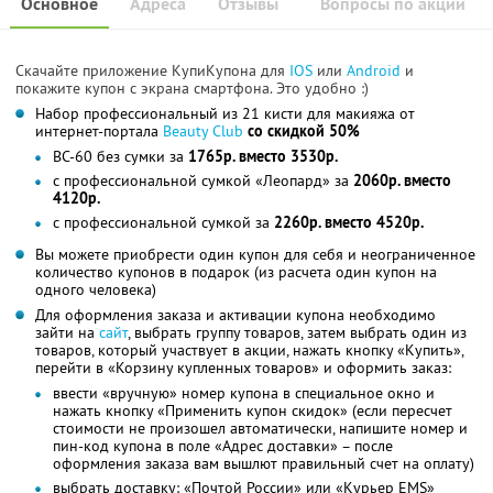
Основное
Адреса
Отзывы
Вопросы по акции
Скачайте приложение КупиКупона для
IOS
или
Android
и
покажите купон с экрана смартфона. Это удобно :)
Набор профессиональный из 21 кисти для макияжа от
интернет-портала
Beauty Club
со скидкой 50%
BC-60 без сумки за
1765р. вместо 3530р.
с профессиональной сумкой «Леопард» за
2060р. вместо
4120р.
с профессиональной сумкой за
2260р. вместо 4520р.
Вы можете приобрести один купон для себя и неограниченное
количество купонов в подарок (из расчета один купон на
одного человека)
Для оформления заказа и активации купона необходимо
зайти на
сайт
, выбрать группу товаров, затем выбрать один из
товаров, который участвует в акции, нажать кнопку «Купить»,
перейти в «Корзину купленных товаров» и оформить заказ:
ввести «вручную» номер купона в специальное окно и
нажать кнопку «Применить купон скидок» (если пересчет
стоимости не произошел автоматически, напишите номер и
пин-код купона в поле «Адрес доставки» – после
оформления заказа вам вышлют правильный счет на оплату)
выбрать доставку: «Почтой России» или «Курьер EMS»