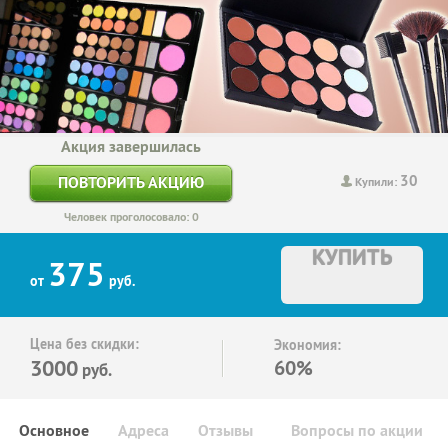
Акция завершилась
30
ПОВТОРИТЬ АКЦИЮ
Купили:
Человек проголосовало: 0
КУПИТЬ
375
от
руб.
Цена без скидки:
Экономия:
3000
60%
руб.
Основное
Адреса
Отзывы
Вопросы по акции