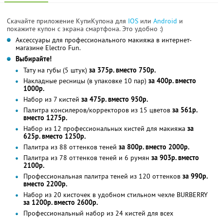
Скачайте приложение КупиКупона для
IOS
или
Android
и
покажите купон с экрана смартфона. Это удобно :)
Аксессуары для профессионального макияжа в интернет-
магазине Electro Fun.
Выбирайте!
Тату на губы (5 штук)
за 375р. вместо 750р.
Накладные ресницы (в упаковке 10 пар)
за 400р. вместо
1000р.
Набор из 7 кистей
за 475р. вместо 950р.
Палитра консилеров/корректоров из 15 цветов
за 561р.
вместо 1275р.
Набор из 12 профессиональных кистей для макияжа
за
625р. вместо 1250р.
Палитра из 88 оттенков теней
за 800р. вместо 2000р.
Палитра из 78 оттенков теней и 6 румян
за 903р. вместо
2100р.
Профессиональная палитра теней из 120 оттенков
за 990р.
вместо 2200р.
Набор из 20 кисточек в удобном стильном чехле BURBERRY
за 1200р. вместо 2600р.
Профессиональный набор из 24 кистей для всех