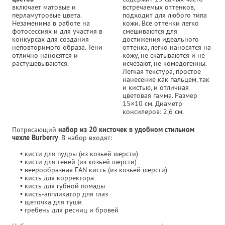
включает матовые и
встречаемых оттенков,
перламутровые цвета.
подходит для любого типа
Незаменима в работе на
кожи. Все оттенки легко
фотосессиях и для участия в
смешиваются для
конкурсах для создания
достижения идеального
неповторимого образа. Тени
оттенка, легко наносятся на
отлично наносятся и
кожу, не скатываются и не
растушевываются.
исчезают, не комедогенны.
Легкая текстура, простое
нанесение как пальцем, так
и кистью, и отличная
цветовая гамма. Размер
15×10 см. Диаметр
консилеров: 2,6 см.
Потрясающий
набор из 20 кисточек в удобном стильном
чехле Burberry
. В набор входят:
• кисти для пудры (из козьей шерсти)
• кисти для теней (из козьей шерсти)
• веерообразная FAN кисть (из козьей шерсти)
• кисть для корректора
• кисть для губной помады
• кисть-аппликатор для глаз
• щеточка для туши
• гребень для ресниц и бровей