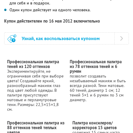
для себя и в подарок.
Один купон действует на одного человека.
Купон действителен по 16 мая 2012 включительно
Узнай, как воспользоваться купоном
Профессиональная палитра
Профессиональная палитра
теней из 120 оттенков
из 78 оттенков теней и 6
Экспериментируйте, не
румян
ограничивая себя при выборе
позволит создавать
цвета! Создавайте яркий,
незабываемый макияж и быть
разнообразный макияж глаз
всегда разной. Тени матовые.
под цвет любой одежды. В
60 теней, диаметр 1 см; 12
палитре присутствуют
теней 3×1 и 6 румян по 3 см
матовые и перламутровые
диаметр.
тени. Размеры: 22,5×15×1,8
см.
Профессиональная палитра из
Палитра консилеров/
88 оттенков теней теплых
корректоров 15 цветов
цветов
содержит 15 самых часто