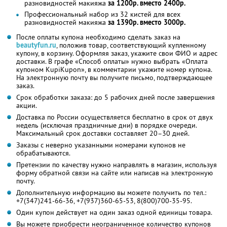
разновидностей макияжа
за 1200р. вместо 2400р.
Профессиональный набор из 32 кистей для всех
разновидностей макияжа
за 1390р. вместо 3000р.
После оплаты купона необходимо сделать заказ на
beautyfun.ru
, положив товар, соответствующий купленному
купону, в корзину. Оформляя заказ, укажите свои ФИО и адрес
доставки. В графе «Способ оплаты» нужно выбрать «Оплата
купоном KupiKupon», в комментарии укажите номер купона.
На электронную почту вы получите письмо, подтверждающее
заказ.
Срок обработки заказа: до 5 рабочих дней после завершения
акции.
Доставка по России осуществляется бесплатно в срок от двух
недель (исключая праздничные дни) в порядке очереди.
Максимальный срок доставки составляет 20–30 дней.
Заказы с неверно указанными номерами купонов не
обрабатываются.
Претензии по качеству нужно направлять в магазин, используя
форму обратной связи на сайте или написав на электронную
почту.
Дополнительную информацию вы можете получить по тел.:
+7(347)241-66-36, +7(937)360-65-53, 8(800)700-35-95.
Один купон действует на один заказ одной единицы товара.
Вы можете приобрести неограниченное количество купонов