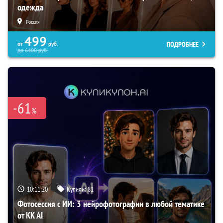
одежда
Россия
499
ПОДРОБНЕЕ
от
руб.
до
6400
руб.
-61
%
10:11:19
Купили:
81
Фотосессия с ИИ: 3 нейрофотографии в любой тематике
от KK AI