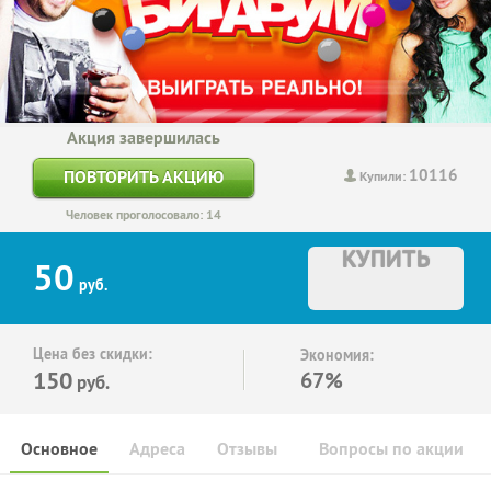
Акция завершилась
10116
ПОВТОРИТЬ АКЦИЮ
Купили:
Человек проголосовало: 14
КУПИТЬ
50
руб.
Цена без скидки:
Экономия:
150
67%
руб.
Основное
Адреса
Отзывы
Вопросы по акции