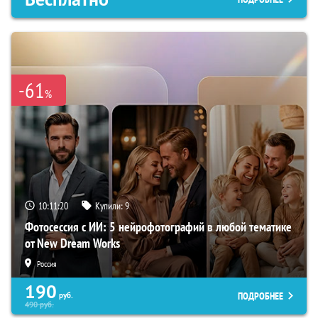
-61
%
10:11:19
Купили:
9
Фотосессия с ИИ: 5 нейрофотографий в любой тематике
от New Dream Works
Россия
190
ПОДРОБНЕЕ
руб.
490
руб.