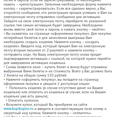
нажать – «регистрация». Заполнив необходимую форму нажмите
кнопку – «зарегистрироваться». Если все сделано верно, у Вас
откроется сообщение, что регистрация прошла успешно и Вам на
электронную почту отправлено сообщение для активации.
Зайдите на свою электронную почту, перейдите по указанной
ссылке, тем самым активация будет завершена. Необходимо
вновь ввести свой логин и пароль и нажать кнопку – «войти».
•
Вы окажетесь на странице «оформление покупки». Для покупки
лотерейных билетов и для зачисления выигрыша Вам
необходимо создать кошелек. Нажмите кнопку – «создать
кошелек». Введите код, который пришел Вам на электронную
почту вторым письмом от Z-payment и нажмите кнопку –
«отправить код». На Вашу электронную почту снова придет
подтверждение активации с ссылкой, по которой нужно перейти
для завершения активации кошелька.
•
Снова появится окно – купить билет и внизу будут отражены
выбранные Вами билеты и их стоимость. Всего у Вас должно быть
2 билета на общую сумму 150 рублей.
•
Нажмите «оформить покупку», вы попадете на страницу
оформления покупки и увидите 2 доступные опции:
•
Пополнить кошелек (в случае отсутствия денег на Вашем
кошельке) или оплатить из кошелька (в случае, если на Вашем
кошельке уже есть деньги),
•
Оплатить купоном.
•
Возьмите купон, который Вы приобрели на сайте
www.kupikupon.ru
и введите в соответствующие поля номер и
секретный код купона. Нажмите кнопку – «оплатить».
•
На Ваш e-mail придет сообщение с кодом подтверждения,