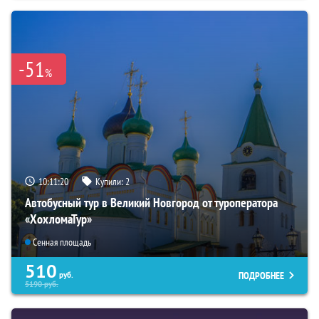
-51
%
10:11:19
Купили:
2
Автобусный тур в Великий Новгород от туроператора
«ХохломаТур»
Сенная площадь
510
ПОДРОБНЕЕ
руб.
5190
руб.