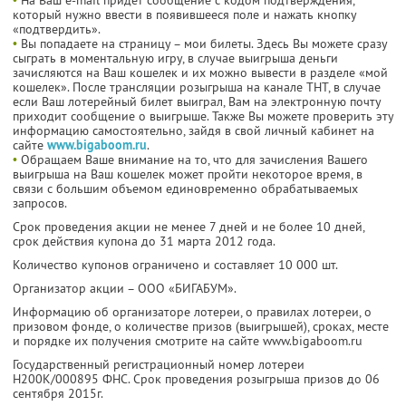
который нужно ввести в появившееся поле и нажать кнопку
«подтвердить».
•
Вы попадаете на страницу – мои билеты. Здесь Вы можете сразу
сыграть в моментальную игру, в случае выигрыша деньги
зачисляются на Ваш кошелек и их можно вывести в разделе «мой
кошелек». После трансляции розыгрыша на канале ТНТ, в случае
если Ваш лотерейный билет выиграл, Вам на электронную почту
приходит сообщение о выигрыше. Также Вы можете проверить эту
информацию самостоятельно, зайдя в свой личный кабинет на
сайте
www.bigaboom.ru
.
•
Обращаем Ваше внимание на то, что для зачисления Вашего
выигрыша на Ваш кошелек может пройти некоторое время, в
связи с большим объемом единовременно обрабатываемых
запросов.
Срок проведения акции не менее 7 дней и не более 10 дней,
срок действия купона до 31 марта 2012 года.
Количество купонов ограничено и составляет 10 000 шт.
Организатор акции – ООО «БИГАБУМ».
Информацию об организаторе лотереи, о правилах лотереи, о
призовом фонде, о количестве призов (выигрышей), сроках, месте
и порядке их получения смотрите на сайте www.bigaboom.ru
Государственный регистрационный номер лотереи
Н200К/000895 ФНС. Срок проведения розыгрыша призов до 06
сентября 2015г.