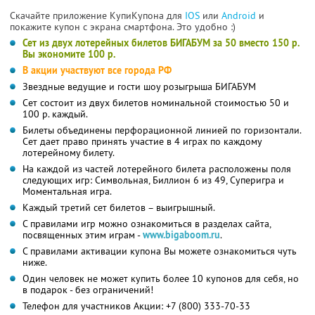
Скачайте приложение КупиКупона для
IOS
или
Android
и
покажите купон с экрана смартфона. Это удобно :)
Сет из двух лотерейных билетов БИГАБУМ за 50 вместо 150 р.
Вы экономите 100 р.
В акции участвуют все города РФ
Звездные ведущие и гости шоу розыгрыша БИГАБУМ
Сет состоит из двух билетов номинальной стоимостью 50 и
100 р. каждый.
Билеты объединены перфорационной линией по горизонтали.
Сет дает право принять участие в 4 играх по каждому
лотерейному билету.
На каждой из частей лотерейного билета расположены поля
следующих игр: Символьная, Биллион 6 из 49, Суперигра и
Моментальная игра.
Каждый третий сет билетов – выигрышный.
С правилами игр можно ознакомиться в разделах сайта,
посвященных этим играм -
www.bigaboom.ru
.
С правилами активации купона Вы можете ознакомиться чуть
ниже.
Один человек не может купить более 10 купонов для себя, но
в подарок - без ограничений!
Телефон для участников Акции: +7 (800) 333-70-33