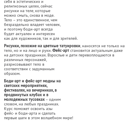
себя в эстетических и
религиозных целях, сейчас
рисунки на теле, которые
можно смыть, снова в моде.
Тело – это единственное, чем
безраздельно владеет человек,
и поэтому боди-арт всегда
будет актуален и интересен
как для художников, так и для зрителей.
Рисунки, похожие на цветные татуировки
, наносятся не только на
тело, но и на лицо и руки.
Фейс-арт
становится актуальным даже
на детских праздниках. Взрослые и дети
перевоплощаются в
различных персонажей,
разрисовывают тело в
соответствии с задуманным
образом.
Боди-арт и фейс-арт модны на
светских мероприятиях,
фестивалях, на вечеринках, в
продвинутых клубах и в
молодежных тусовках
– одним
словом, на любых праздниках.
Курс поможет освоить азы
фейс- и боди-арта и сделать
первые шаги в этом волшебном мире!