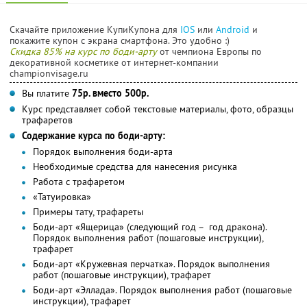
Скачайте приложение КупиКупона для
IOS
или
Android
и
покажите купон с экрана смартфона. Это удобно :)
Скидка 85% на курс по боди-арту
от чемпиона Европы по
декоративной косметике от интернет-компании
championvisage.ru
Вы платите
75р. вместо 500р.
Курс представляет собой текстовые материалы, фото, образцы
трафаретов
Содержание курса по боди-арту:
Порядок выполнения боди-арта
Необходимые средства для нанесения рисунка
Работа с трафаретом
«Татуировка»
Примеры тату, трафареты
Боди-арт «Ящерица» (следующий год – год дракона).
Порядок выполнения работ (пошаговые инструкции),
трафарет
Боди-арт «Кружевная перчатка». Порядок выполнения
работ (пошаговые инструкции), трафарет
Боди-арт «Эллада». Порядок выполнения работ (пошаговые
инструкции), трафарет