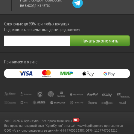
не выходя из чата:
Сэкономьте до 90% при любых покупках
Подпишитесь на самые выгодные предложения
Принимаем к оплате:
2010-2026 © КупиКупон. Все права защищены.
Все права на товарный знак "КупиКупон" и на сайт www.kupikupon.ru принадлежат
OOO «Агентство цифровых решений» ИНН 7705523387, ОГРН 1127747063212