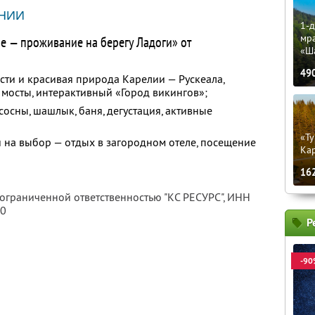
НИИ
1-д
мр
ье — проживание на берегу Ладоги» от
«Ш
49
сти и красивая природа Карелии — Рускеала,
мосты, интерактивный «Город викингов»;
сосны, шашлык, баня, дегустация, активные
«Ту
 на выбор — отдых в загородном отеле, посещение
Кар
16
 ограниченной ответственностью "КС РЕСУРС",
ИНН
80
Р
-90