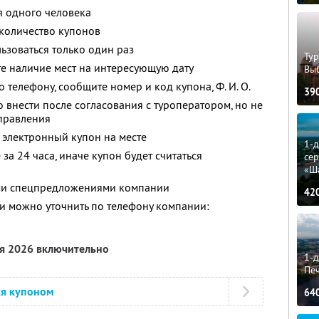
я одного человека
количество купонов
зоваться только один раз
Тур
е наличие мест на интересующую дату
Вы
о телефону, сообщите номер и код купона,
Ф. И. О.
39
 внести после согласования с туроператором, но не
тправления
 электронный купон на месте
1-
за 24 часа, иначе купон будет считаться
сер
«Ш
ими спецпредложениями компании
42
 можно уточнить по телефону компании:
ря 2026 включительно
1-д
Пе
ся купоном
64