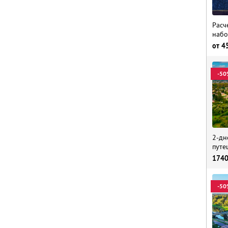
Расч
набо
от
4
-50
2-дн
путе
174
-50