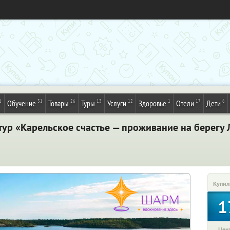
1
31
26
13
12
1
17
6
Обучение
Товары
Туры
Услуги
Здоровье
Отели
Дети
тур «Карельское счастье — проживание на берегу 
Купил
1
Цена