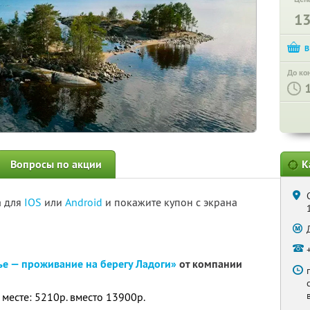
1
До ко
Вопросы по акции
К
а для
IOS
или
Android
и покажите купон с экрана
ье — проживание на берегу Ладоги»
от компании
 месте: 5210р. вместо 13900р.