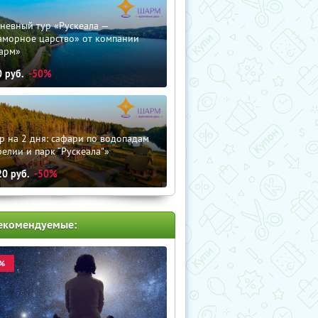
невный тур «Рускеала —
аморное царство» от компании
арм»
0
руб.
-50%
р на 2 дня: сафари по водопадам
елии и парк “Рускеала"»
20
руб.
-50%
екомендуемые:
%