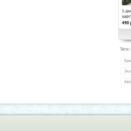
1-дн
царс
490
Теги:
Кан
Экс
Авт
Пеш
Экс