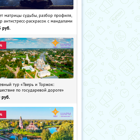
ет матрицы судьбы, разбор профиля,
р антистресс-раскрасок с мандалами
5
руб.
%
евный тур «Тверь и Торжок:
шествие по государевой дороге»
0
руб.
%