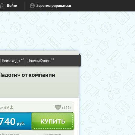
Войти
Зарегистрироваться
49
84
Промокоды
ПолучиКупон
Ладоги» от компании
39
(122)
и:
740
руб.
 без скидки: