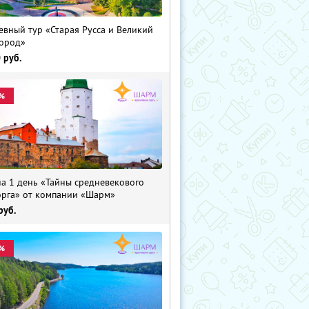
евный тур «Старая Русса и Великий
ород»
0
руб.
%
на 1 день «Тайны средневекового
рга» от компании «Шарм»
руб.
%