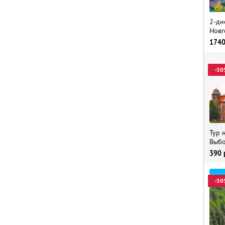
2-дн
Новг
174
-50
Тур 
Выбо
390
-50