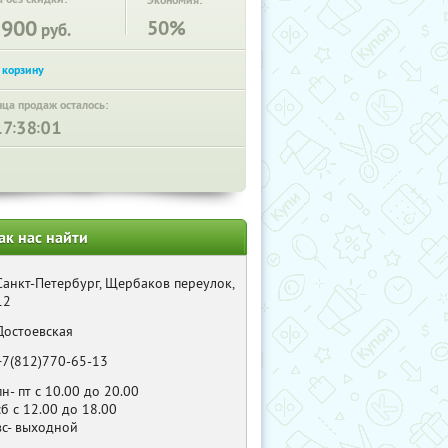
Экономия:
3900
50%
руб.
нца продаж осталось:
:
:
ак нас найти
Санкт-Петербург, Щербаков переулок,
12
Достоевская
+7(812)770-65-13
пн- пт с 10.00 до 20.00
сб с 12.00 до 18.00
вс- выходной