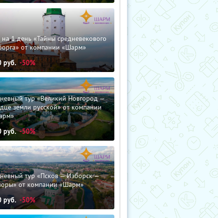
 на 1 день «Тайны средневекового
борга» от компании «Шарм»
0
руб.
-50%
дневный тур «Великий Новгород —
дце земли русской» от компании
арм»
0
руб.
-50%
невный тур «Псков — Изборск —
чоры» от компании «Шарм»
0
руб.
-50%