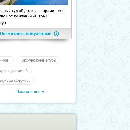
евный тур «Рускеала — мраморное
тво» от компании «Шарм»
руб.
Посмотреть популярные
икулы
Экскурсионные туры
курсии для детей
обусные экскурсии
Показать все
ие экскурсии
Карелия
курсии
Туры
Развлечения