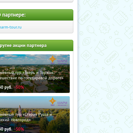
 партнере:
harm-tour.ru
ругие акции партнера
невный тур «Тверь и Торжок:
ешествие по государевой дороге»
40
руб.
-50%
невный тур «Старая Русса и
ликий Новгород»
40
руб.
-50%