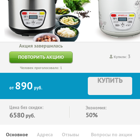
Акция завершилась
3
ПОВТОРИТЬ АКЦИЮ
Купили:
Человек проголосовало: 1
КУПИТЬ
890
от
руб.
Цена без скидки:
Экономия:
6580
50%
руб.
Основное
Адреса
Отзывы
Вопросы по акции